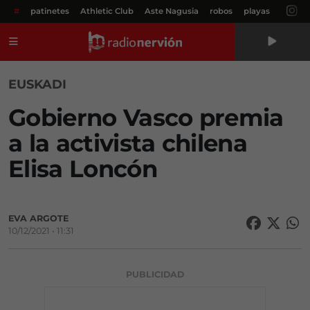
#
patinetes
Athletic Club
Aste Nagusia
robos
playas
Menú
EUSKADI
Gobierno Vasco premia
a la activista chilena
Elisa Loncón
EVA ARGOTE
10/12/2021 • 11:31
PUBLICIDAD