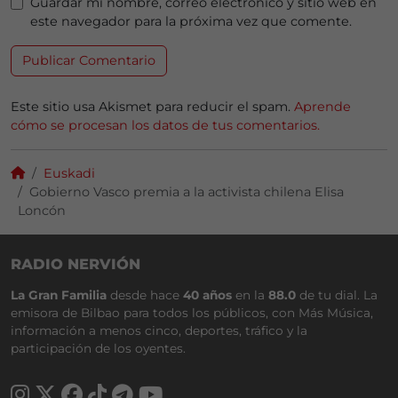
Guardar mi nombre, correo electrónico y sitio web en
este navegador para la próxima vez que comente.
Este sitio usa Akismet para reducir el spam.
Aprende
cómo se procesan los datos de tus comentarios.
Euskadi
Gobierno Vasco premia a la activista chilena Elisa
Loncón
RADIO NERVIÓN
La Gran Familia
desde hace
40 años
en la
88.0
de tu dial. La
emisora de Bilbao para todos los públicos, con Más Música,
información a menos cinco, deportes, tráfico y la
participación de los oyentes.