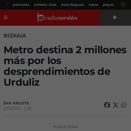
#
patinetes
Athletic Club
Aste Nagusia
robos
playas
Menú
BIZKAIA
Metro destina 2 millones
más por los
desprendimientos de
Urduliz
EVA ARGOTE
27/12/2021 • 11:16
PUBLICIDAD