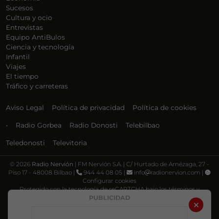
Sucesos
Cultura y ocio
Entrevistas
Equipo AntiBulos
Ciencia y tecnología
Infantil
Viajes
El tiempo
Tráfico y carreteras
Aviso Legal
Política de privacidad
Política de cookies
•
Radio Gorbea
Radio Donosti
Telebilbao
Teledonosti
Televitoria
©
2026
Radio Nervión
| FM Nervión S.A. | C/ Hurtado de Amézaga, 27 -
Piso 17 - 48008 Bilbao |
944 44 08 05 |
info
radionervion.com |
Configurar cookies
Protegido con la tecnología de reCAPTCHA bajo los términos y
condiciones de Google, su
Política de privacidad
y
Términos de servicio
.
PUBLICIDAD