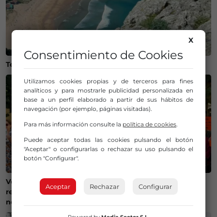
X
Consentimiento de Cookies
Temperaturas históricas del agua en el Mar Cantábrico
Utilizamos cookies propias y de terceros para fines
analíticos y para mostrarle publicidad personalizada en
base a un perfil elaborado a partir de sus hábitos de
navegación (por ejemplo, páginas visitadas).
Para más información consulte la
política de cookies
.
Puede aceptar todas las cookies pulsando el botón
"Aceptar" o configurarlas o rechazar su uso pulsando el
botón "Configurar".
Vecinos de la Merindad de Montija reclaman la
Aceptar
Rechazar
Configurar
reapertura de la farmacia de Villasante: «Es una
necesidad»
Powered by
Media Sector S.L.