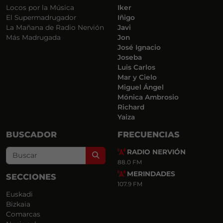
Locos por la Música
Iker
El Supermadrugador
Iñigo
La Mañana de Radio Nervión
Javi
Más Madrugada
Jon
José Ignacio
Joseba
Luis Carlos
Mar y Cielo
Miguel Ángel
Mónica Ambrosio
Richard
Yaiza
BUSCADOR
FRECUENCIAS
RADIO NERVIÓN
Search
88.0 FM
MERINDADES
SECCIONES
107.9 FM
Euskadi
Bizkaia
Comarcas