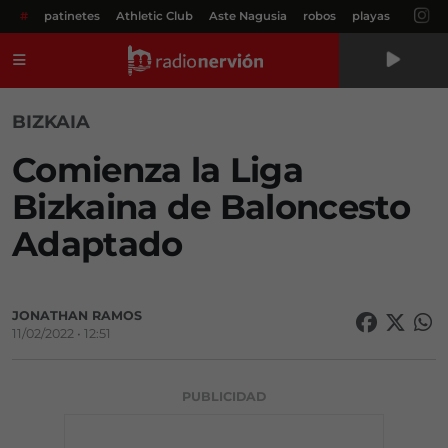
#
patinetes
Athletic Club
Aste Nagusia
robos
playas
Menú
BIZKAIA
Comienza la Liga
Bizkaina de Baloncesto
Adaptado
JONATHAN RAMOS
11/02/2022 • 12:51
PUBLICIDAD