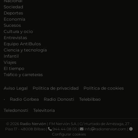
Nacional
Sociedad
Deportes
Economía
Sucesos
Cultura y ocio
Entrevistas
Equipo AntiBulos
Ciencia y tecnología
Infantil
Viajes
El tiempo
Tráfico y carreteras
Aviso Legal
Política de privacidad
Política de cookies
•
Radio Gorbea
Radio Donosti
Telebilbao
Teledonosti
Televitoria
©
2026
Radio Nervión
| FM Nervión S.A. | C/ Hurtado de Amézaga, 27 -
Piso 17 - 48008 Bilbao |
944 44 08 05 |
info
radionervion.com |
Configurar cookies