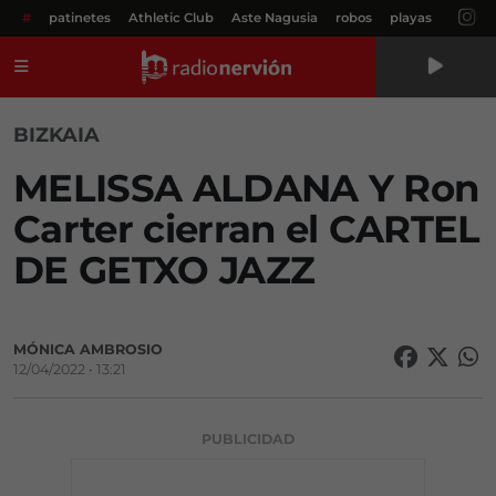
#
patinetes
Athletic Club
Aste Nagusia
robos
playas
Menú
BIZKAIA
MELISSA ALDANA Y Ron
Carter cierran el CARTEL
DE GETXO JAZZ
MÓNICA AMBROSIO
12/04/2022 • 13:21
PUBLICIDAD