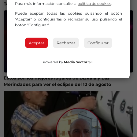
Temperaturas históricas del agua en el Mar Cantábrico
Para más información consulte la
política de cookies
.
Puede aceptar todas las cookies pulsando el botón
"Aceptar" o configurarlas o rechazar su uso pulsando el
botón "Configurar".
Aceptar
Rechazar
Configurar
Powered by
Media Sector S.L.
Estos son los mejores lugares de Bizkaia y Las
Merindades para ver el eclipse del 12 de agosto