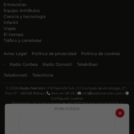
Entrevistas
Equipo AntiBulos
Ciencia y tecnología
Infantil
Viajes
El tiempo
Tráfico y carreteras
Aviso Legal
Política de privacidad
Política de cookies
•
Radio Gorbea
Radio Donosti
Telebilbao
Teledonosti
Televitoria
©
2026
Radio Nervión
| FM Nervión S.A. | C/ Hurtado de Amézaga, 27 -
Piso 17 - 48008 Bilbao |
944 44 08 05 |
info
radionervion.com |
Configurar cookies
Protegido con la tecnología de reCAPTCHA bajo los términos y
condiciones de Google, su
Política de privacidad
y
Términos de servicio
.
PUBLICIDAD