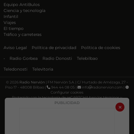
Equipo AntiBulos
Ciencia y tecnología
Infantil
Viajes
El tiempo
Tráfico y carreteras
Aviso Legal
Política de privacidad
Política de cookies
•
Radio Gorbea
Radio Donosti
Telebilbao
Teledonosti
Televitoria
©
2026
Radio Nervión
| FM Nervión S.A. | C/ Hurtado de Amézaga, 27 -
Piso 17 - 48008 Bilbao |
944 44 08 05 |
info
radionervion.com |
Configurar cookies
Protegido con la tecnología de reCAPTCHA bajo los términos y
condiciones de Google, su
Política de privacidad
y
Términos de servicio
.
PUBLICIDAD