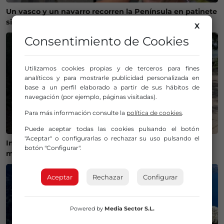
Un vasco y un navarro recorren la Península en patinete
sin gastar un euro y sin google maps
X
Consentimiento de Cookies
Utilizamos cookies propias y de terceros para fines
analíticos y para mostrarle publicidad personalizada en
base a un perfil elaborado a partir de sus hábitos de
navegación (por ejemplo, páginas visitadas).
Para más información consulte la
política de cookies
.
Puede aceptar todas las cookies pulsando el botón
"Aceptar" o configurarlas o rechazar su uso pulsando el
Inician las obras de acondicionamiento de dos
botón "Configurar".
miradores en la Vía Vieja de Lezama
Aceptar
Rechazar
Configurar
Powered by
Media Sector S.L.