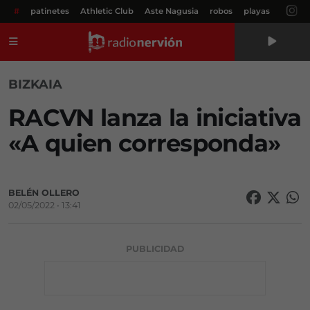
#
patinetes
Athletic Club
Aste Nagusia
robos
playas
Menú
BIZKAIA
RACVN lanza la iniciativa
«A quien corresponda»
BELÉN OLLERO
02/05/2022 • 13:41
PUBLICIDAD