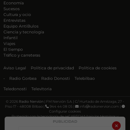
Economía
Sucesos
Cultura y ocio
Entrevistas
Equipo AntiBulos
Ciencia y tecnología
Infantil
Viajes
El tiempo
Tráfico y carreteras
Aviso Legal
Política de privacidad
Política de cookies
•
Radio Gorbea
Radio Donosti
Telebilbao
Teledonosti
Televitoria
©
2026
Radio Nervión
| FM Nervión S.A. | C/ Hurtado de Amézaga, 27 -
Piso 17 - 48008 Bilbao |
944 44 08 05 |
info
radionervion.com |
Configurar cookies
Protegido con la tecnología de reCAPTCHA bajo los términos y
condiciones de Google, su
Política de privacidad
y
Términos de servicio
.
PUBLICIDAD