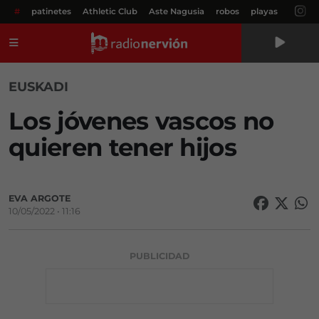
#
patinetes
Athletic Club
Aste Nagusia
robos
playas
Menú
EUSKADI
Los jóvenes vascos no
quieren tener hijos
EVA ARGOTE
10/05/2022 • 11:16
PUBLICIDAD