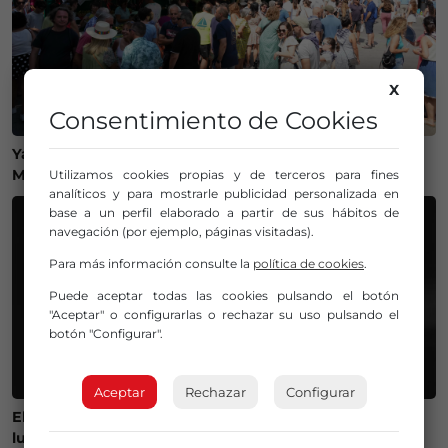
X
Consentimiento de Cookies
Ya tenemos plan para este lunes: «Nos vamos al
Mercado de San Lorenzo de Getxo»
Utilizamos cookies propias y de terceros para fines
analíticos y para mostrarle publicidad personalizada en
base a un perfil elaborado a partir de sus hábitos de
navegación (por ejemplo, páginas visitadas).
Para más información consulte la
política de cookies
.
Puede aceptar todas las cookies pulsando el botón
"Aceptar" o configurarlas o rechazar su uso pulsando el
botón "Configurar".
Aceptar
Rechazar
Configurar
El Gobierno lanza un visor web para encontrar el mejor
lugar donde ver el eclipse solar del 12 de agosto