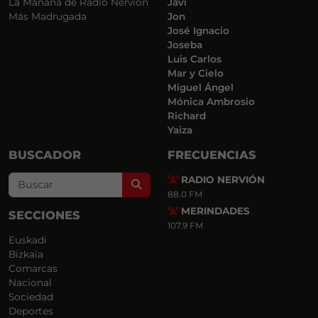
La Mañana de Radio Nervión
Javi
Más Madrugada
Jon
José Ignacio
Joseba
Luis Carlos
Mar y Cielo
Miguel Ángel
Mónica Ambrosio
Richard
Yaiza
BUSCADOR
FRECUENCIAS
RADIO NERVIÓN
Search
88.0 FM
MERINDADES
SECCIONES
107.9 FM
Euskadi
Bizkaia
Comarcas
Nacional
Sociedad
Deportes