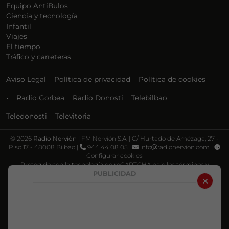
Equipo AntiBulos
Ciencia y tecnología
Infantil
Viajes
El tiempo
Tráfico y carreteras
Aviso Legal
Política de privacidad
Política de cookies
•
Radio Gorbea
Radio Donosti
Telebilbao
Teledonosti
Televitoria
©
2026
Radio Nervión
| FM Nervión S.A. | C/ Hurtado de Amézaga, 27 -
Piso 17 - 48008 Bilbao |
944 44 08 05 |
info
radionervion.com |
Configurar cookies
Protegido con la tecnología de reCAPTCHA bajo los términos y
condiciones de Google, su
Política de privacidad
y
Términos de servicio
.
PUBLICIDAD