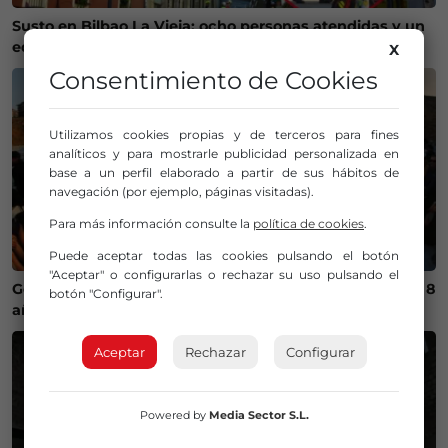
Susto en Bilbao La Vieja: ocho personas atendidas y un
edificio desalojado tras un incendio
X
Consentimiento de Cookies
Utilizamos cookies propias y de terceros para fines
analíticos y para mostrarle publicidad personalizada en
base a un perfil elaborado a partir de sus hábitos de
navegación (por ejemplo, páginas visitadas).
Para más información consulte la
política de cookies
.
Puede aceptar todas las cookies pulsando el botón
"Aceptar" o configurarlas o rechazar su uso pulsando el
Getxo recupera un campeonato internacional de skate 8
botón "Configurar".
años después
Aceptar
Rechazar
Configurar
Powered by
Media Sector S.L.