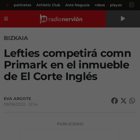
#
patinetes
Athletic Club
Aste Nagusia
robos
playas
Menú
BIZKAIA
Lefties competirá comn
Primark en el inmueble
de El Corte Inglés
EVA ARGOTE
09/06/2022 • 12:14
PUBLICIDAD