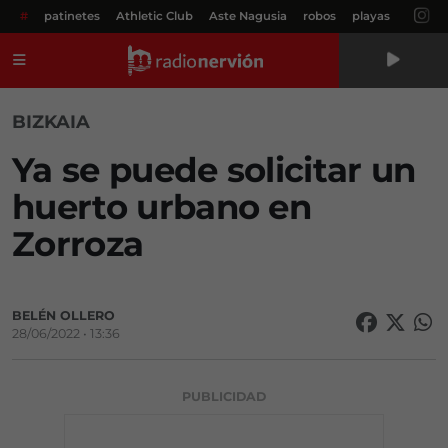
#
patinetes
Athletic Club
Aste Nagusia
robos
playas
Menú
BIZKAIA
Ya se puede solicitar un
huerto urbano en
Zorroza
BELÉN OLLERO
28/06/2022 • 13:36
PUBLICIDAD