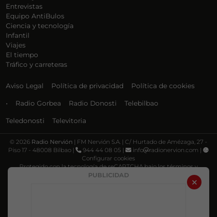
Entrevistas
Equipo AntiBulos
Ciencia y tecnología
Infantil
Viajes
El tiempo
Tráfico y carreteras
Aviso Legal
Política de privacidad
Política de cookies
•
Radio Gorbea
Radio Donosti
Telebilbao
Teledonosti
Televitoria
©
2026
Radio Nervión
| FM Nervión S.A. | C/ Hurtado de Amézaga, 27 -
Piso 17 - 48008 Bilbao |
944 44 08 05 |
info
radionervion.com |
Configurar cookies
Protegido con la tecnología de reCAPTCHA bajo los términos y
condiciones de Google, su
Política de privacidad
y
Términos de servicio
.
PUBLICIDAD