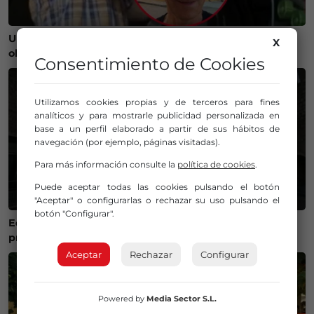
Un bilbaíno invierte 100.000 euros en crear un
X
observatorio que será protagonista del eclipse
Consentimiento de Cookies
Utilizamos cookies propias y de terceros para fines
analíticos y para mostrarle publicidad personalizada en
base a un perfil elaborado a partir de sus hábitos de
navegación (por ejemplo, páginas visitadas).
Para más información consulte la
política de cookies
.
Puede aceptar todas las cookies pulsando el botón
"Aceptar" o configurarlas o rechazar su uso pulsando el
botón "Configurar".
Eclipse total de Sol en agosto: Medina de Pomar se
prepara para un evento histórico
Aceptar
Rechazar
Configurar
Powered by
Media Sector S.L.