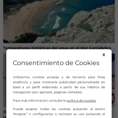
Temperaturas históricas del agua en el Mar Cantábrico
X
Consentimiento de Cookies
Utilizamos cookies propias y de terceros para fines
analíticos y para mostrarle publicidad personalizada en
base a un perfil elaborado a partir de sus hábitos de
navegación (por ejemplo, páginas visitadas).
Para más información consulte la
política de cookies
.
Puede aceptar todas las cookies pulsando el botón
Onintza Enbeita y Ainhoa Urrejola, pregonera y
"Aceptar" o configurarlas o rechazar su uso pulsando el
txupinera de Aste Nagusia 2026 en Bilbao