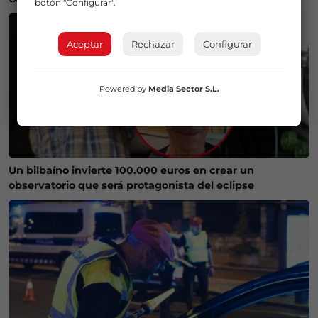
botón "Configurar".
Aceptar
Rechazar
Configurar
Powered by
Media Sector S.L.
Un bilbaíno invierte 100.000 euros en crear un
observatorio que será protagonista del eclipse