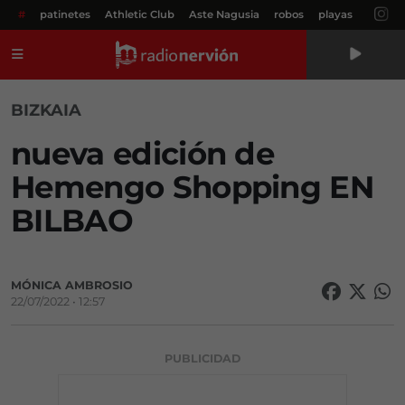
#
patinetes
Athletic Club
Aste Nagusia
robos
playas
Menú
BIZKAIA
nueva edición de
Hemengo Shopping EN
BILBAO
MÓNICA AMBROSIO
22/07/2022 • 12:57
PUBLICIDAD