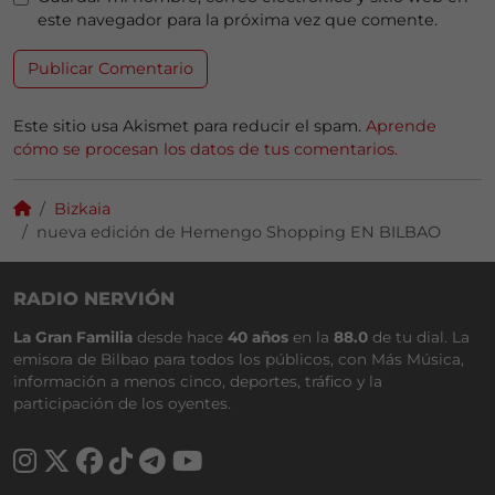
este navegador para la próxima vez que comente.
Este sitio usa Akismet para reducir el spam.
Aprende
cómo se procesan los datos de tus comentarios.
Bizkaia
nueva edición de Hemengo Shopping EN BILBAO
RADIO NERVIÓN
La Gran Familia
desde hace
40 años
en la
88.0
de tu dial. La
emisora de Bilbao para todos los públicos, con Más Música,
información a menos cinco, deportes, tráfico y la
participación de los oyentes.