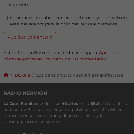
Guardar mi nombre, correo electrónico y sitio web en
este navegador para la próxima vez que comente.
Este sitio usa Akismet para reducir el spam.
Aprende
cómo se procesan los datos de tus comentarios.
Bizkaia
Los pensionistas vuelven a manifestarse
RADIO NERVIÓN
La Gran Familia
desde hace
40 años
en la
88.0
de tu dial. La
emisora de Bilbao para todos los públicos, con Más Música,
información a menos cinco, deportes, tráfico y la
participación de los oyentes.