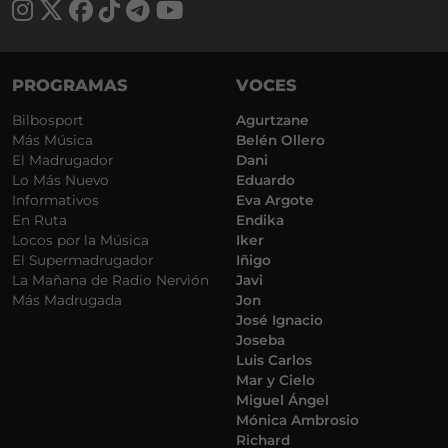
PROGRAMAS
VOCES
Bilbosport
Agurtzane
Más Música
Belén Ollero
El Madrugador
Dani
Lo Más Nuevo
Eduardo
Informativos
Eva Argote
En Ruta
Endika
Locos por la Música
Iker
El Supermadrugador
Iñigo
La Mañana de Radio Nervión
Javi
Más Madrugada
Jon
José Ignacio
Joseba
Luis Carlos
Mar y Cielo
Miguel Ángel
Mónica Ambrosio
Richard