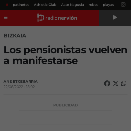
#
patinetes
Athletic Club
Aste Nagusia
robos
playas
Menú
BIZKAIA
Los pensionistas vuelven
a manifestarse
ANE ETXEBARRIA
22/08/2022 • 15:02
PUBLICIDAD