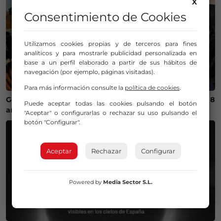
X
Consentimiento de Cookies
Utilizamos cookies propias y de terceros para fines
analíticos y para mostrarle publicidad personalizada en
base a un perfil elaborado a partir de sus hábitos de
navegación (por ejemplo, páginas visitadas).
Para más información consulte la
política de cookies
.
Getxo recupera un campeonato internacional de skate 8
Puede aceptar todas las cookies pulsando el botón
años después
"Aceptar" o configurarlas o rechazar su uso pulsando el
botón "Configurar".
Aceptar
Rechazar
Configurar
Powered by
Media Sector S.L.