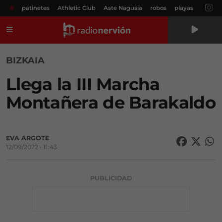
#
patinetes
Athletic Club
Aste Nagusia
robos
playas
Menú
BIZKAIA
Llega la III Marcha
Montañera de Barakaldo
EVA ARGOTE
12/09/2022 • 11:43
PUBLICIDAD