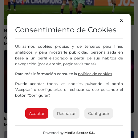
X
Consentimiento de Cookies
Ni camisetas ni bufandas: prohibidos los símbolos del
Athletic Club en el amistoso ante el Olympique de
Marsella
Utilizamos cookies propias y de terceros para fines
analíticos y para mostrarle publicidad personalizada en
base a un perfil elaborado a partir de sus hábitos de
navegación (por ejemplo, páginas visitadas).
Para más información consulte la
política de cookies
.
Puede aceptar todas las cookies pulsando el botón
"Aceptar" o configurarlas o rechazar su uso pulsando el
botón "Configurar".
Aceptar
Rechazar
Configurar
Estos son los mejores lugares de Bizkaia y Las
Merindades para ver el eclipse del 12 de agosto
Powered by
Media Sector S.L.