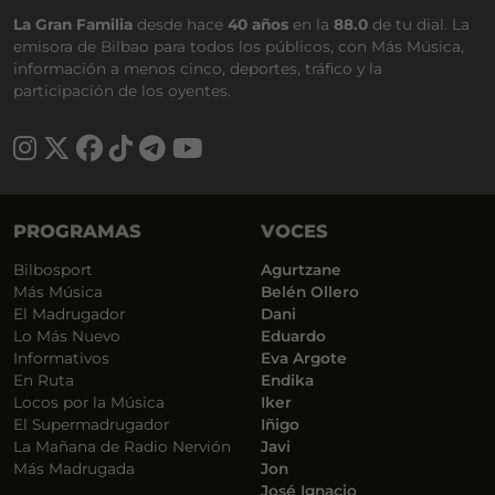
La Gran Familia
desde hace
40 años
en la
88.0
de tu dial. La
emisora de Bilbao para todos los públicos, con Más Música,
información a menos cinco, deportes, tráfico y la
participación de los oyentes.
PROGRAMAS
VOCES
Bilbosport
Agurtzane
Más Música
Belén Ollero
El Madrugador
Dani
Lo Más Nuevo
Eduardo
Informativos
Eva Argote
En Ruta
Endika
Locos por la Música
Iker
El Supermadrugador
Iñigo
La Mañana de Radio Nervión
Javi
Más Madrugada
Jon
José Ignacio