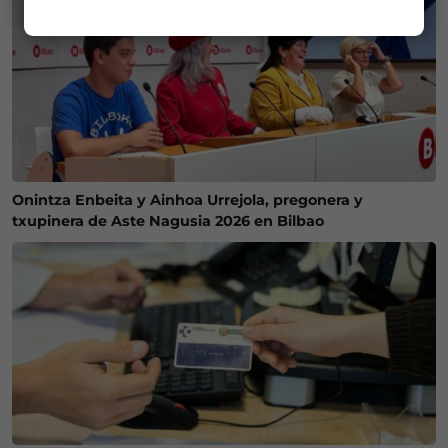
Onintza Enbeita y Ainhoa Urrejola, pregonera y
txupinera de Aste Nagusia 2026 en Bilbao