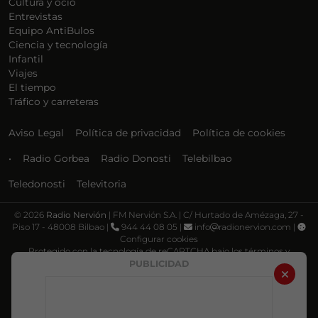
Cultura y ocio
Entrevistas
Equipo AntiBulos
Ciencia y tecnología
Infantil
Viajes
El tiempo
Tráfico y carreteras
Aviso Legal
Política de privacidad
Política de cookies
•
Radio Gorbea
Radio Donosti
Telebilbao
Teledonosti
Televitoria
©
2026
Radio Nervión
| FM Nervión S.A. | C/ Hurtado de Amézaga, 27 -
Piso 17 - 48008 Bilbao |
944 44 08 05 |
info
radionervion.com |
Configurar cookies
Protegido con la tecnología de reCAPTCHA bajo los términos y
condiciones de Google, su
Política de privacidad
y
Términos de servicio
.
PUBLICIDAD