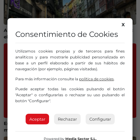
X
Alquilar un piso en Bilbao ya cuesta 1.600 euros al mes:
Consentimiento de Cookies
el precio sube un 6,7% en solo un año
Utilizamos cookies propias y de terceros para fines
analíticos y para mostrarle publicidad personalizada en
base a un perfil elaborado a partir de sus hábitos de
navegación (por ejemplo, páginas visitadas).
Para más información consulte la
política de cookies
.
Puede aceptar todas las cookies pulsando el botón
"Aceptar" o configurarlas o rechazar su uso pulsando el
botón "Configurar".
Aceptar
Rechazar
Configurar
Estos son los horarios de la OTA en Bilbao durante el
mes de agosto
Powered by
Media Sector S.L.