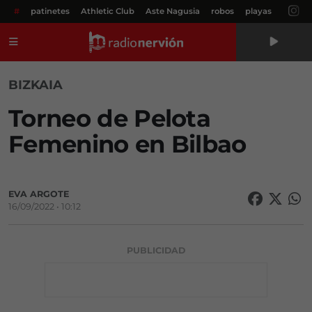
#
patinetes
Athletic Club
Aste Nagusia
robos
playas
Menú
BIZKAIA
Torneo de Pelota
Femenino en Bilbao
EVA ARGOTE
16/09/2022 • 10:12
PUBLICIDAD