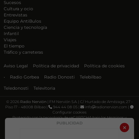
Sucesos
Cultura y ocio
Entrevistas
Equipo AntiBulos
Ciencia y tecnología
Infantil
Viajes
El tiempo
Tráfico y carreteras
Aviso Legal
Política de privacidad
Política de cookies
•
Radio Gorbea
Radio Donosti
Telebilbao
Teledonosti
Televitoria
©
2026
Radio Nervión
| FM Nervión S.A. | C/ Hurtado de Amézaga, 27 -
Piso 17 - 48008 Bilbao |
944 44 08 05 |
info
radionervion.com |
Configurar cookies
Protegido con la tecnología de reCAPTCHA bajo los términos y
condiciones de Google, su
Política de privacidad
y
Términos de servicio
.
PUBLICIDAD