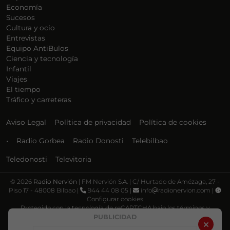
Economía
Sucesos
Cultura y ocio
Entrevistas
Equipo AntiBulos
Ciencia y tecnología
Infantil
Viajes
El tiempo
Tráfico y carreteras
Aviso Legal
Política de privacidad
Política de cookies
•
Radio Gorbea
Radio Donosti
Telebilbao
Teledonosti
Televitoria
©
2026
Radio Nervión
| FM Nervión S.A. | C/ Hurtado de Amézaga, 27 -
Piso 17 - 48008 Bilbao |
944 44 08 05 |
info
radionervion.com |
Configurar cookies
Protegido con la tecnología de reCAPTCHA bajo los términos y
condiciones de Google, su
Política de privacidad
y
Términos de servicio
.
PUBLICIDAD