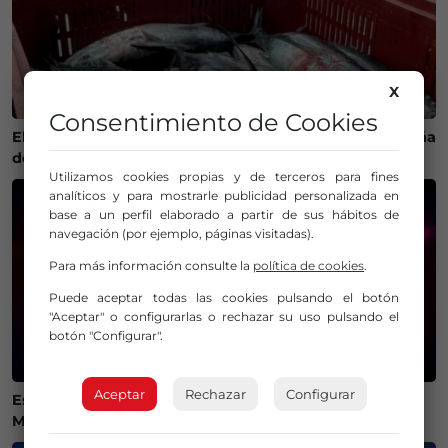
X
Consentimiento de Cookies
El calor cambia la ruta del bonito y complica la campaña
de pesca en Euskadi
Utilizamos cookies propias y de terceros para fines
analíticos y para mostrarle publicidad personalizada en
base a un perfil elaborado a partir de sus hábitos de
navegación (por ejemplo, páginas visitadas).
Para más información consulte la
política de cookies
.
Puede aceptar todas las cookies pulsando el botón
"Aceptar" o configurarlas o rechazar su uso pulsando el
botón "Configurar".
Aceptar
Rechazar
Configurar
Estos son los mejores lugares de Bizkaia y Las
Merindades para ver el eclipse del 12 de agosto