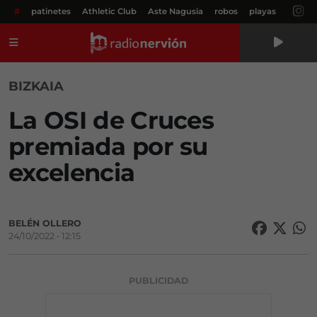
#
patinetes
Athletic Club
Aste Nagusia
robos
playas
Menú
BIZKAIA
La OSI de Cruces
premiada por su
excelencia
BELÉN OLLERO
24/10/2022 • 12:15
PUBLICIDAD