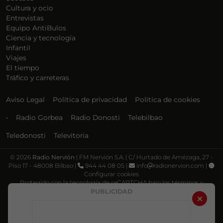
Cultura y ocio
Entrevistas
Equipo AntiBulos
Ciencia y tecnología
Infantil
Viajes
El tiempo
Tráfico y carreteras
Aviso Legal
Política de privacidad
Política de cookies
•
Radio Gorbea
Radio Donosti
Telebilbao
Teledonosti
Televitoria
©
2026
Radio Nervión
| FM Nervión S.A. | C/ Hurtado de Amézaga, 27 -
Piso 17 - 48008 Bilbao |
944 44 08 05 |
info
radionervion.com |
Configurar cookies
Protegido con la tecnología de reCAPTCHA bajo los términos y
condiciones de Google, su
Política de privacidad
y
Términos de servicio
.
PUBLICIDAD