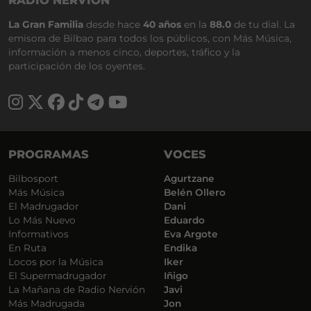
RADIO NERVIÓN
La Gran Familia
desde hace
40 años
en la
88.0
de tu dial. La
emisora de Bilbao para todos los públicos, con Más Música,
información a menos cinco, deportes, tráfico y la
participación de los oyentes.
PROGRAMAS
VOCES
Bilbosport
Agurtzane
Más Música
Belén Ollero
El Madrugador
Dani
Lo Más Nuevo
Eduardo
Informativos
Eva Argote
En Ruta
Endika
Locos por la Música
Iker
El Supermadrugador
Iñigo
La Mañana de Radio Nervión
Javi
Más Madrugada
Jon