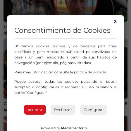
X
Un bilbaíno invierte 100.000 euros en crear un
Consentimiento de Cookies
observatorio que será protagonista del eclipse
Utilizamos cookies propias y de terceros para fines
analíticos y para mostrarle publicidad personalizada en
base a un perfil elaborado a partir de sus hábitos de
navegación (por ejemplo, páginas visitadas).
Para más información consulte la
política de cookies
.
Puede aceptar todas las cookies pulsando el botón
"Aceptar" o configurarlas o rechazar su uso pulsando el
botón "Configurar".
Getxo recupera un campeonato internacional de skate 8
Aceptar
Rechazar
Configurar
años después
Powered by
Media Sector S.L.