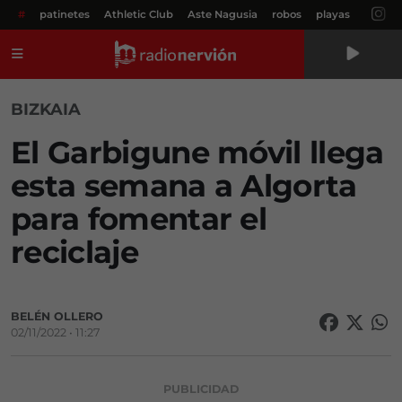
#
patinetes
Athletic Club
Aste Nagusia
robos
playas
Menú
BIZKAIA
El Garbigune móvil llega
esta semana a Algorta
para fomentar el
reciclaje
BELÉN OLLERO
02/11/2022 • 11:27
PUBLICIDAD