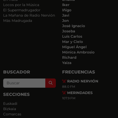
Locos por la Música
Iker
El Supermadrugador
Iñigo
La Mañana de Radio Nervión
Javi
Más Madrugada
Jon
José Ignacio
Joseba
Luis Carlos
Mar y Cielo
Miguel Ángel
Mónica Ambrosio
Richard
Yaiza
BUSCADOR
FRECUENCIAS
RADIO NERVIÓN
Search
88.0 FM
MERINDADES
SECCIONES
107.9 FM
Euskadi
Bizkaia
Comarcas