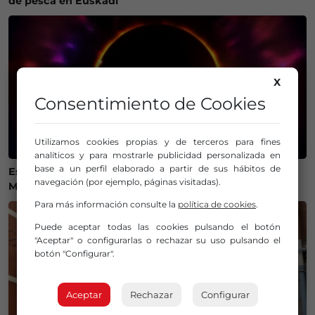
de pesca en Euskadi
X
Consentimiento de Cookies
Utilizamos cookies propias y de terceros para fines
analíticos y para mostrarle publicidad personalizada en
base a un perfil elaborado a partir de sus hábitos de
Estos son los mejores lugares de Bizkaia y Las
navegación (por ejemplo, páginas visitadas).
Merindades para ver el eclipse del 12 de agosto
Para más información consulte la
política de cookies
.
Puede aceptar todas las cookies pulsando el botón
"Aceptar" o configurarlas o rechazar su uso pulsando el
botón "Configurar".
Aceptar
Rechazar
Configurar