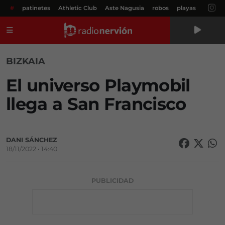
#
patinetes
Athletic Club
Aste Nagusia
robos
playas
Menú
BIZKAIA
El universo Playmobil
llega a San Francisco
DANI SÁNCHEZ
18/11/2022 • 14:40
PUBLICIDAD