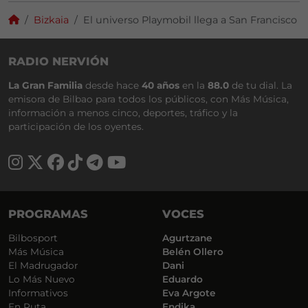
Bizkaia
El universo Playmobil llega a San Francisco
RADIO NERVIÓN
La Gran Familia
desde hace
40 años
en la
88.0
de tu dial. La
emisora de Bilbao para todos los públicos, con Más Música,
información a menos cinco, deportes, tráfico y la
participación de los oyentes.
PROGRAMAS
VOCES
Bilbosport
Agurtzane
Más Música
Belén Ollero
El Madrugador
Dani
Lo Más Nuevo
Eduardo
Informativos
Eva Argote
En Ruta
Endika