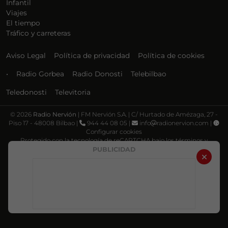
Infantil
Viajes
El tiempo
Tráfico y carreteras
Aviso Legal
Política de privacidad
Política de cookies
•
Radio Gorbea
Radio Donosti
Telebilbao
Teledonosti
Televitoria
©
2026
Radio Nervión
| FM Nervión S.A. | C/ Hurtado de Amézaga, 27 -
Piso 17 - 48008 Bilbao |
944 44 08 05 |
info
radionervion.com |
Configurar cookies
Protegido con la tecnología de reCAPTCHA bajo los términos y
condiciones de Google, su
Política de privacidad
y
Términos de servicio
.
PUBLICIDAD