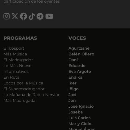
participación de los oyentes.
PROGRAMAS
VOCES
Bilbosport
Agurtzane
Más Música
Belén Ollero
El Madrugador
Dani
Lo Más Nuevo
Eduardo
Informativos
Eva Argote
En Ruta
Endika
Locos por la Música
Iker
El Supermadrugador
Iñigo
La Mañana de Radio Nervión
Javi
Más Madrugada
Jon
José Ignacio
Joseba
Luis Carlos
Mar y Cielo
Miguel Ángel