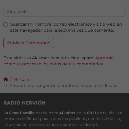
Guardar mi nombre, correo electrónico y sitio web en
este navegador para la próxima vez que comente.
Este sitio usa Akismet para reducir el spam.
Aprende
cómo se procesan los datos de tus comentarios.
Bizkaia
Amorebieta acogerá la penúltima etapa de la Itzulia
RADIO NERVIÓN
La Gran Familia
desde hace
40 años
en la
88.0
de tu dial. La
emisora de Bilbao para todos los públicos, con Más Música,
información a menos cinco, deportes, tráfico y la