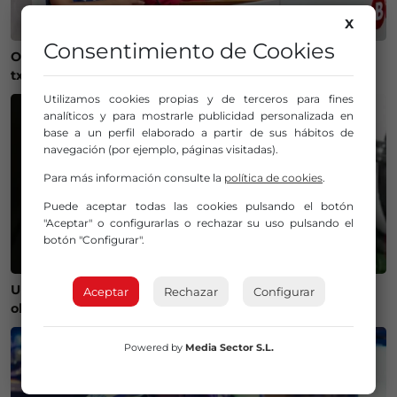
X
Consentimiento de Cookies
Onintza Enbeita y Ainhoa Urrejola, pregonera y
txupinera de Aste Nagusia 2026 en Bilbao
Utilizamos cookies propias y de terceros para fines
analíticos y para mostrarle publicidad personalizada en
base a un perfil elaborado a partir de sus hábitos de
navegación (por ejemplo, páginas visitadas).
Para más información consulte la
política de cookies
.
Puede aceptar todas las cookies pulsando el botón
"Aceptar" o configurarlas o rechazar su uso pulsando el
botón "Configurar".
Un bilbaíno invierte 100.000 euros en crear un
Aceptar
Rechazar
Configurar
observatorio que será protagonista del eclipse
Powered by
Media Sector S.L.