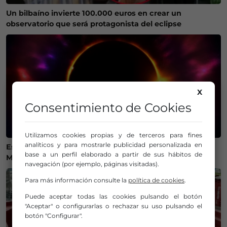
Un bilbaíno invierte 100.000 euros en crear un
observatorio que será protagonista del eclipse
X
Consentimiento de Cookies
Utilizamos cookies propias y de terceros para fines
analíticos y para mostrarle publicidad personalizada en
Estos son los mejores lugares de Bizkaia y Las
base a un perfil elaborado a partir de sus hábitos de
Merindades para ver el eclipse del 12 de agosto
navegación (por ejemplo, páginas visitadas).
Para más información consulte la
política de cookies
.
Puede aceptar todas las cookies pulsando el botón
"Aceptar" o configurarlas o rechazar su uso pulsando el
botón "Configurar".