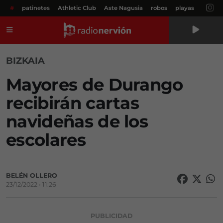
#
patinetes
Athletic Club
Aste Nagusia
robos
playas
Menú
BIZKAIA
Mayores de Durango
recibirán cartas
navideñas de los
escolares
BELÉN OLLERO
23/12/2022 • 11:26
PUBLICIDAD