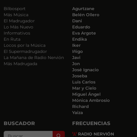
Bilbosport
Agurtzane
Más Música
Belén Ollero
El Madrugador
Dani
Lo Más Nuevo
Eduardo
Informativos
Eva Argote
En Ruta
Endika
Locos por la Música
Iker
El Supermadrugador
Iñigo
La Mañana de Radio Nervión
Javi
Más Madrugada
Jon
José Ignacio
Joseba
Luis Carlos
Mar y Cielo
Miguel Ángel
Mónica Ambrosio
Richard
Yaiza
BUSCADOR
FRECUENCIAS
RADIO NERVIÓN
Search