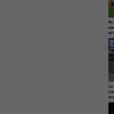
Ni
sí
el
La 
co
ac