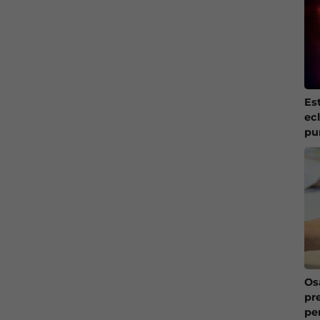
Es
ec
pu
Os
pr
pe