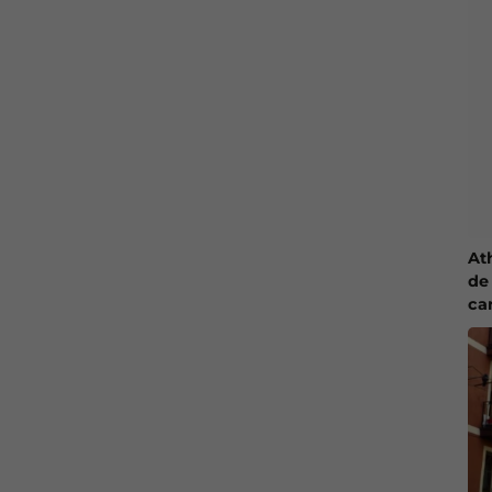
At
de 
ca