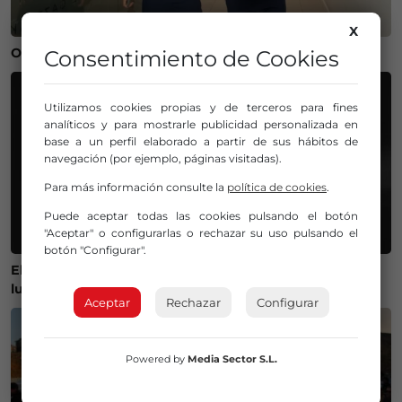
X
Operación salida para Andoni Gorosabel
Consentimiento de Cookies
Utilizamos cookies propias y de terceros para fines
analíticos y para mostrarle publicidad personalizada en
base a un perfil elaborado a partir de sus hábitos de
navegación (por ejemplo, páginas visitadas).
Para más información consulte la
política de cookies
.
Puede aceptar todas las cookies pulsando el botón
"Aceptar" o configurarlas o rechazar su uso pulsando el
botón "Configurar".
El Gobierno lanza un visor web para encontrar el mejor
lugar donde ver el eclipse solar del 12 de agosto
Aceptar
Rechazar
Configurar
Powered by
Media Sector S.L.