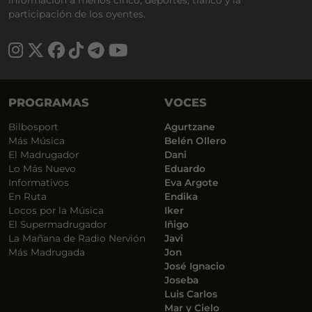
información a menos cinco, deportes, tráfico y la
participación de los oyentes.
PROGRAMAS
VOCES
Bilbosport
Agurtzane
Más Música
Belén Ollero
El Madrugador
Dani
Lo Más Nuevo
Eduardo
Informativos
Eva Argote
En Ruta
Endika
Locos por la Música
Iker
El Supermadrugador
Iñigo
La Mañana de Radio Nervión
Javi
Más Madrugada
Jon
José Ignacio
Joseba
Luis Carlos
Mar y Cielo