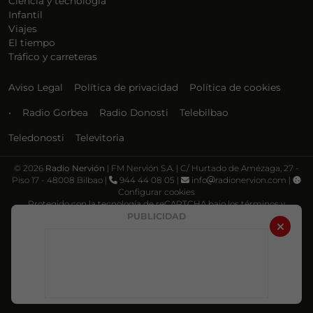
Ciencia y tecnología
Infantil
Viajes
El tiempo
Tráfico y carreteras
Aviso Legal
Política de privacidad
Política de cookies
•
Radio Gorbea
Radio Donosti
Telebilbao
Teledonosti
Televitoria
©
2026
Radio Nervión
| FM Nervión S.A. | C/ Hurtado de Amézaga, 27 -
Piso 17 - 48008 Bilbao |
944 44 08 05 |
info
radionervion.com |
Configurar cookies
Protegido con la tecnología de reCAPTCHA bajo los términos y
condiciones de Google, su
Política de privacidad
y
Términos de servicio
.
PUBLICIDAD