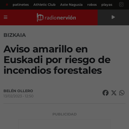
#
patinetes
Athletic Club
Aste Nagusia
robos
playas
Menú
BIZKAIA
Aviso amarillo en
Euskadi por riesgo de
incendios forestales
BELÉN OLLERO
13/02/2023 • 12:50
PUBLICIDAD