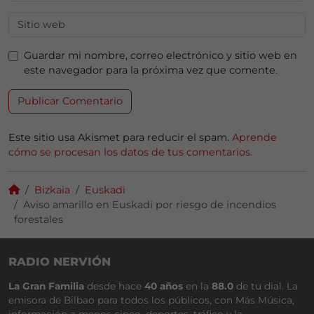
Guardar mi nombre, correo electrónico y sitio web en
este navegador para la próxima vez que comente.
Este sitio usa Akismet para reducir el spam.
Aprende
cómo se procesan los datos de tus comentarios.
Bizkaia
Euskadi
Aviso amarillo en Euskadi por riesgo de incendios
forestales
RADIO NERVIÓN
La Gran Familia
desde hace
40 años
en la
88.0
de tu dial. La
emisora de Bilbao para todos los públicos, con Más Música,