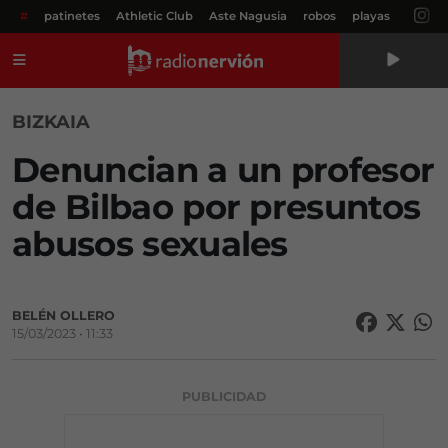
#
patinetes
Athletic Club
Aste Nagusia
robos
playas
Menú
BIZKAIA
Denuncian a un profesor
de Bilbao por presuntos
abusos sexuales
BELÉN OLLERO
15/03/2023 • 11:33
PUBLICIDAD