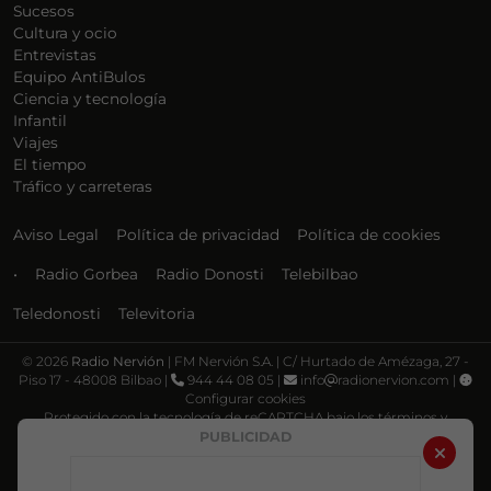
Sucesos
Cultura y ocio
Entrevistas
Equipo AntiBulos
Ciencia y tecnología
Infantil
Viajes
El tiempo
Tráfico y carreteras
Aviso Legal
Política de privacidad
Política de cookies
•
Radio Gorbea
Radio Donosti
Telebilbao
Teledonosti
Televitoria
©
2026
Radio Nervión
| FM Nervión S.A. | C/ Hurtado de Amézaga, 27 -
Piso 17 - 48008 Bilbao |
944 44 08 05 |
info
radionervion.com |
Configurar cookies
Protegido con la tecnología de reCAPTCHA bajo los términos y
condiciones de Google, su
Política de privacidad
y
Términos de servicio
.
PUBLICIDAD