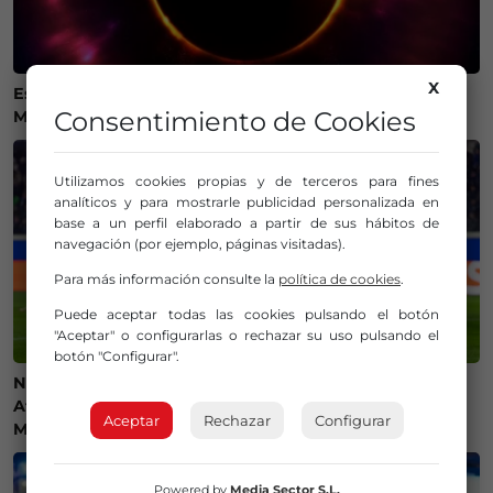
X
Estos son los mejores lugares de Bizkaia y Las
Consentimiento de Cookies
Merindades para ver el eclipse del 12 de agosto
Utilizamos cookies propias y de terceros para fines
analíticos y para mostrarle publicidad personalizada en
base a un perfil elaborado a partir de sus hábitos de
navegación (por ejemplo, páginas visitadas).
Para más información consulte la
política de cookies
.
Puede aceptar todas las cookies pulsando el botón
"Aceptar" o configurarlas o rechazar su uso pulsando el
botón "Configurar".
Ni camisetas ni bufandas: prohibidos los símbolos del
Athletic Club en el amistoso ante el Olympique de
Aceptar
Rechazar
Configurar
Marsella
Powered by
Media Sector S.L.