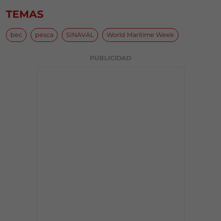
TEMAS
bec
pesca
SINAVAL
World Maritime Week
PUBLICIDAD