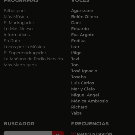
Bilbosport
Agurtzane
Más Música
Belén Ollero
El Madrugador
Dani
Lo Más Nuevo
Eduardo
Informativos
Eva Argote
En Ruta
Endika
Locos por la Música
Iker
El Supermadrugador
Iñigo
La Mañana de Radio Nervión
Javi
Más Madrugada
Jon
José Ignacio
Joseba
Luis Carlos
Mar y Cielo
Miguel Ángel
Mónica Ambrosio
Richard
Yaiza
BUSCADOR
FRECUENCIAS
RADIO NERVIÓN