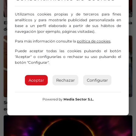
Utilizamos cookies propias y de terceros para fines
analíticos y para mostrarle publicidad personalizada en
El calor cambia la ruta del bonito y complica la campaña
base a un perfil elaborado a partir de sus hábitos de
de pesca en Euskadi
navegación (por ejemplo, páginas visitadas).
Para más información consulte la
política de cookies
.
Puede aceptar todas las cookies pulsando el botón
"Aceptar" o configurarlas o rechazar su uso pulsando el
botón "Configurar".
Aceptar
Rechazar
Configurar
Powered by
Media Sector S.L.
Susto en Bilbao La Vieja: ocho personas atendidas y un
edificio desalojado tras un incendio