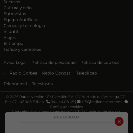
Sucesos
Cultura y ocio
Entrevistas
Equipo AntiBulos
Ciencia y tecnología
Infantil
Viajes
El tiempo
Tráfico y carreteras
Aviso Legal
Política de privacidad
Política de cookies
•
Radio Gorbea
Radio Donosti
Telebilbao
Teledonosti
Televitoria
©
2026
Radio Nervión
| FM Nervión S.A. | C/ Hurtado de Amézaga, 27 -
Piso 17 - 48008 Bilbao |
944 44 08 05 |
info
radionervion.com |
Configurar cookies
Protegido con la tecnología de reCAPTCHA bajo los términos y
condiciones de Google, su
Política de privacidad
y
Términos de servicio
.
PUBLICIDAD