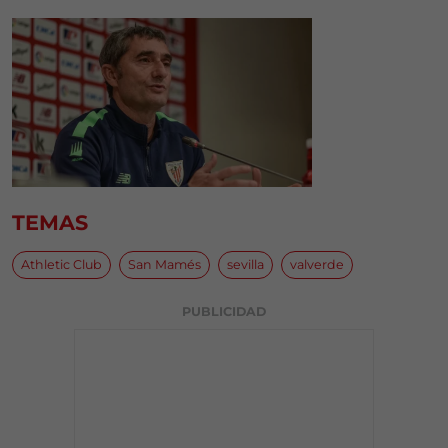
TEMAS
Athletic Club
San Mamés
sevilla
valverde
PUBLICIDAD