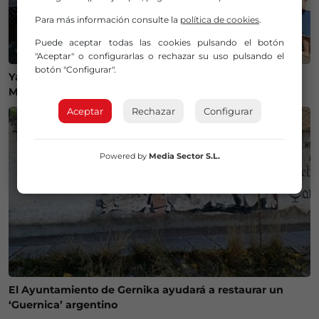
Para más información consulte la
política de cookies
.
Puede aceptar todas las cookies pulsando el botón
"Aceptar" o configurarlas o rechazar su uso pulsando el
botón "Configurar".
Ya tenemos plan para este lunes: «Nos vamos al
Mercado de San Lorenzo de Getxo»
Aceptar
Rechazar
Configurar
Powered by
Media Sector S.L.
El Ayuntamiento de Gernika ayudará a restaurar un
‘Guernica’ argentino