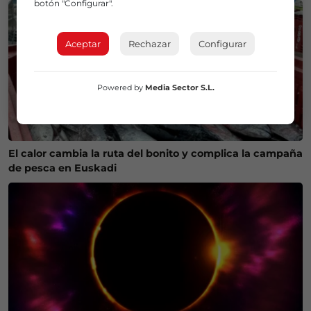
botón "Configurar".
Aceptar
Rechazar
Configurar
Powered by
Media Sector S.L.
El calor cambia la ruta del bonito y complica la campaña
de pesca en Euskadi