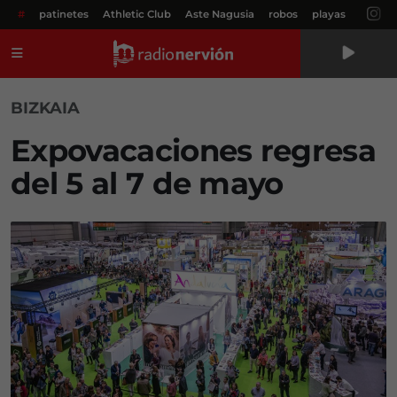
#
patinetes
Athletic Club
Aste Nagusia
robos
playas
Menú
BIZKAIA
Expovacaciones regresa
del 5 al 7 de mayo