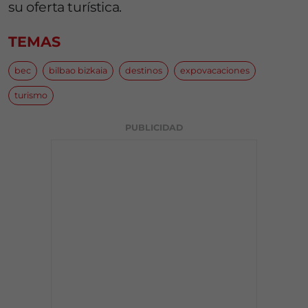
su oferta turística.
TEMAS
bec
bilbao bizkaia
destinos
expovacaciones
turismo
PUBLICIDAD