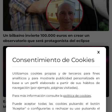
Un bilbaíno invierte 100.000 euros en crear un
observatorio que será protagonista del eclipse
X
Consentimiento de Cookies
Utilizamos cookies propias y de terceros para fines
analíticos y para mostrarle publicidad personalizada en
base a un perfil elaborado a partir de sus hábitos de
navegación (por ejemplo, páginas visitadas).
Para más información consulte la
política de cookies
.
Estos son los mejores lugares de Bizkaia y Las
Puede aceptar todas las cookies pulsando el botón
Merindades para ver el eclipse del 12 de agosto
"Aceptar" o configurarlas o rechazar su uso pulsando el