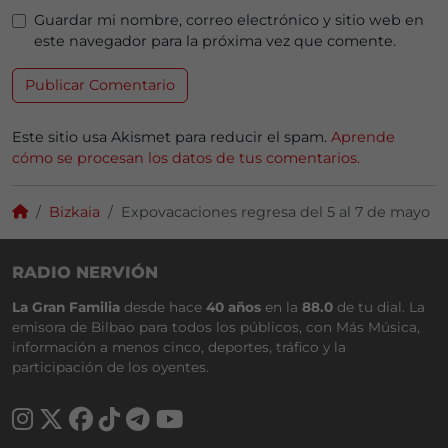
Guardar mi nombre, correo electrónico y sitio web en
este navegador para la próxima vez que comente.
Este sitio usa Akismet para reducir el spam.
Aprende
cómo se procesan los datos de tus comentarios.
Bizkaia
Expovacaciones regresa del 5 al 7 de mayo
RADIO NERVIÓN
La Gran Familia
desde hace
40 años
en la
88.0
de tu dial. La
emisora de Bilbao para todos los públicos, con Más Música,
información a menos cinco, deportes, tráfico y la
participación de los oyentes.