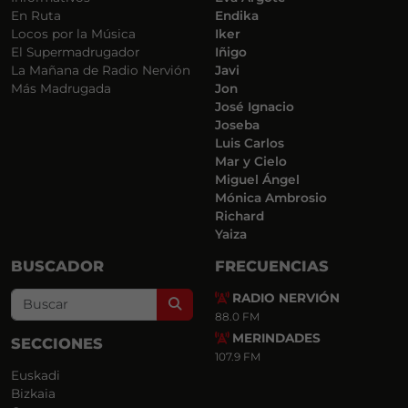
En Ruta
Endika
Locos por la Música
Iker
El Supermadrugador
Iñigo
La Mañana de Radio Nervión
Javi
Más Madrugada
Jon
José Ignacio
Joseba
Luis Carlos
Mar y Cielo
Miguel Ángel
Mónica Ambrosio
Richard
Yaiza
BUSCADOR
FRECUENCIAS
RADIO NERVIÓN
Search
88.0 FM
MERINDADES
SECCIONES
107.9 FM
Euskadi
Bizkaia