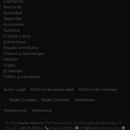
Comarcas
Nacional
Sociedad
Deportes
Economía
Sucesos
Cultura y ocio
Entrevistas
Equipo AntiBulos
Ciencia y tecnología
Infantil
Viajes
El tiempo
Tráfico y carreteras
Aviso Legal
Política de privacidad
Política de cookies
•
Radio Gorbea
Radio Donosti
Telebilbao
Teledonosti
Televitoria
©
2026
Radio Nervión
| FM Nervión S.A. | C/ Hurtado de Amézaga, 27 -
Piso 17 - 48008 Bilbao |
944 44 08 05 |
info
radionervion.com |