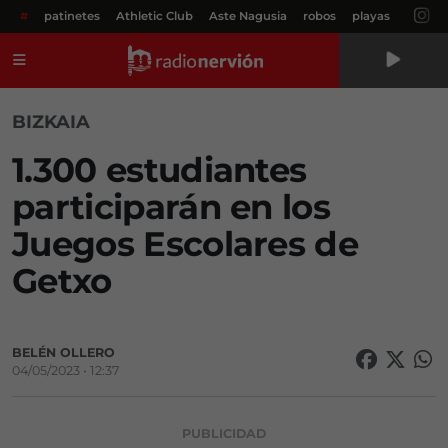
#
patinetes
Athletic Club
Aste Nagusia
robos
playas
Menú
BIZKAIA
1.300 estudiantes
participarán en los
Juegos Escolares de
Getxo
BELÉN OLLERO
04/05/2023 • 12:37
PUBLICIDAD