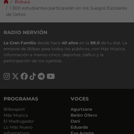
Bizkaia
1.300 estudiantes participarán en los Juegos Escolares
de Getxo
RADIO NERVIÓN
La Gran Familia
desde hace
40 años
en la
88.0
de tu dial. La
emisora de Bilbao para todos los públicos, con Más Música,
información a menos cinco, deportes, tráfico y la
participación de los oyentes.
PROGRAMAS
VOCES
Bilbosport
Agurtzane
Más Música
Belén Ollero
El Madrugador
Dani
Lo Más Nuevo
Eduardo
Informativos
Eva Argote