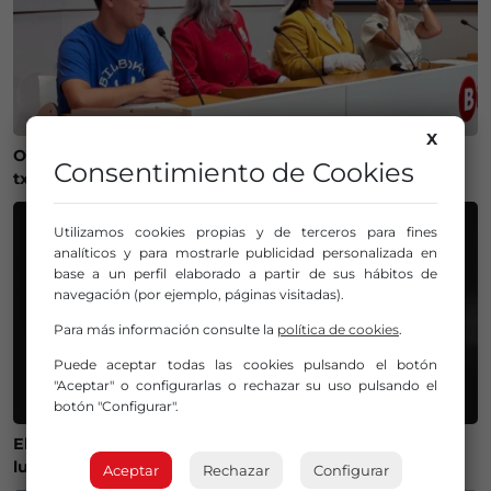
X
Onintza Enbeita y Ainhoa Urrejola, pregonera y
Consentimiento de Cookies
txupinera de Aste Nagusia 2026 en Bilbao
Utilizamos cookies propias y de terceros para fines
analíticos y para mostrarle publicidad personalizada en
base a un perfil elaborado a partir de sus hábitos de
navegación (por ejemplo, páginas visitadas).
Para más información consulte la
política de cookies
.
Puede aceptar todas las cookies pulsando el botón
"Aceptar" o configurarlas o rechazar su uso pulsando el
botón "Configurar".
El Gobierno lanza un visor web para encontrar el mejor
lugar donde ver el eclipse solar del 12 de agosto
Aceptar
Rechazar
Configurar