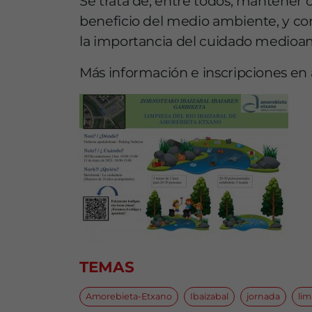
Se trata de, entre todos, mantener or
beneficio del medio ambiente, y conc
la importancia del cuidado medioa
Más información e inscripciones en
TEMAS
Amorebieta-Etxano
Ibaizabal
jornada
lim