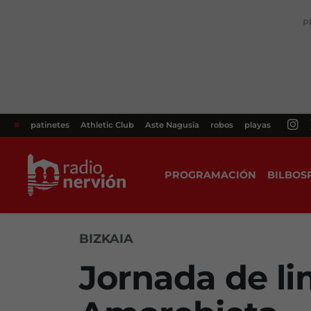
P
#
patinetes
Athletic Club
Aste Nagusia
robos
playas
PROGRAMACIÓN
BILBOS
BIZKAIA
Jornada de li