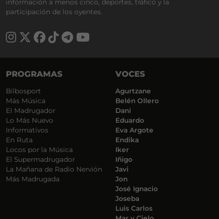
información a menos cinco, deportes, tráfico y la
participación de los oyentes.
PROGRAMAS
VOCES
Bilbosport
Agurtzane
Más Música
Belén Ollero
El Madrugador
Dani
Lo Más Nuevo
Eduardo
Informativos
Eva Argote
En Ruta
Endika
Locos por la Música
Iker
El Supermadrugador
Iñigo
La Mañana de Radio Nervión
Javi
Más Madrugada
Jon
José Ignacio
Joseba
Luis Carlos
Mar y Cielo