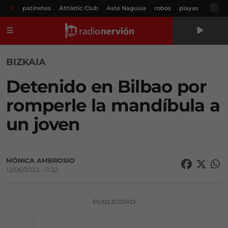
#
patinetes
Athletic Club
Aste Nagusia
robos
playas
Menú
BIZKAIA
Detenido en Bilbao por
romperle la mandíbula a
un joven
MÓNICA AMBROSIO
12/06/2023 • 11:32
PUBLICIDAD