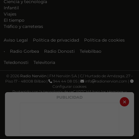
Ciencia y tecnología
Infantil
Viajes
El tiempo
Tráfico y carreteras
Aviso Legal
Política de privacidad
Política de cookies
•
Radio Gorbea
Radio Donosti
Telebilbao
Teledonosti
Televitoria
©
2026
Radio Nervión
| FM Nervión S.A. | C/ Hurtado de Amézaga, 27 -
Piso 17 - 48008 Bilbao |
944 44 08 05 |
info
radionervion.com |
Configurar cookies
Protegido con la tecnología de reCAPTCHA bajo los términos y
condiciones de Google, su
Política de privacidad
y
Términos de servicio
.
PUBLICIDAD