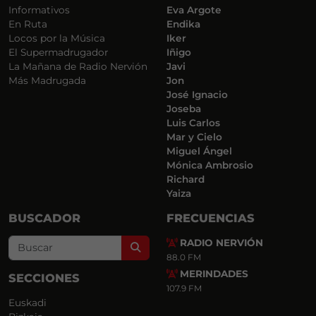
Informativos
Eva Argote
En Ruta
Endika
Locos por la Música
Iker
El Supermadrugador
Iñigo
La Mañana de Radio Nervión
Javi
Más Madrugada
Jon
José Ignacio
Joseba
Luis Carlos
Mar y Cielo
Miguel Ángel
Mónica Ambrosio
Richard
Yaiza
BUSCADOR
FRECUENCIAS
RADIO NERVIÓN
Search
88.0 FM
MERINDADES
SECCIONES
107.9 FM
Euskadi