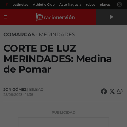
#
patinetes
Athletic Club
Aste Nagusia
robos
playas
Menú
COMARCAS
•
MERINDADES
CORTE DE LUZ
MERINDADES: Medina
de Pomar
JON GÓMEZ
| BILBAO
25/06/2023 • 11:36
PUBLICIDAD