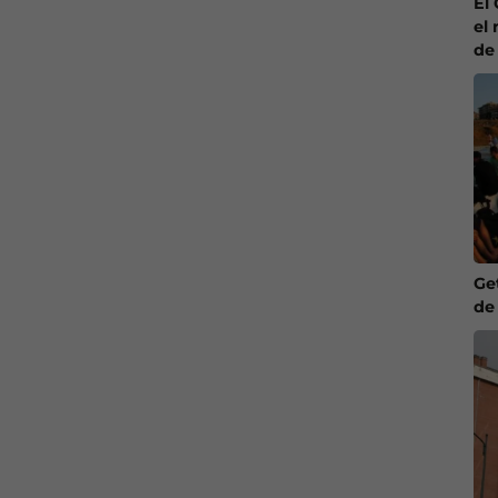
El
el 
de
Ge
de