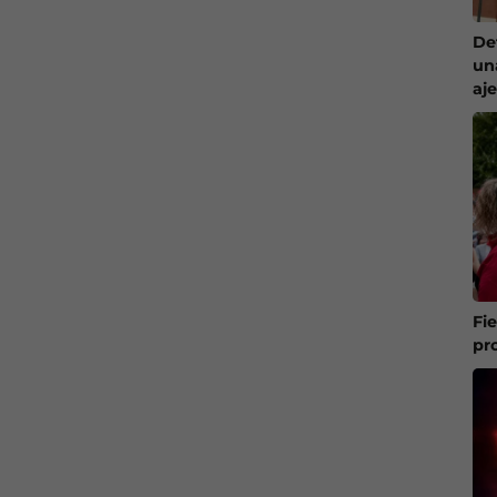
De
un
aj
Fi
pr