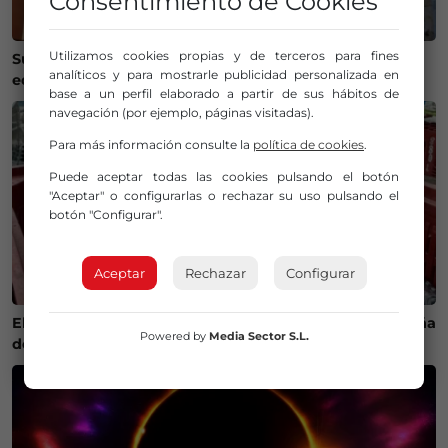
Consentimiento de Cookies
Utilizamos cookies propias y de terceros para fines
Susto en Bilbao La Vieja: ocho personas atendidas y un
analíticos y para mostrarle publicidad personalizada en
edificio desalojado tras un incendio
base a un perfil elaborado a partir de sus hábitos de
navegación (por ejemplo, páginas visitadas).
Para más información consulte la
política de cookies
.
Puede aceptar todas las cookies pulsando el botón
"Aceptar" o configurarlas o rechazar su uso pulsando el
botón "Configurar".
Aceptar
Rechazar
Configurar
El calor cambia la ruta del bonito y complica la campaña
Powered by
Media Sector S.L.
de pesca en Euskadi