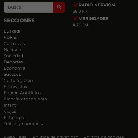
RADIO NERVIÓN
Search
88.0 FM
MERINDADES
SECCIONES
107.9 FM
Euskadi
Bizkaia
Comarcas
Nacional
Sociedad
Deportes
Economía
Sucesos
Cultura y ocio
Entrevistas
Equipo AntiBulos
Ciencia y tecnología
Infantil
Viajes
El tiempo
Tráfico y carreteras
Aviso Legal
Política de privacidad
Política de cookies