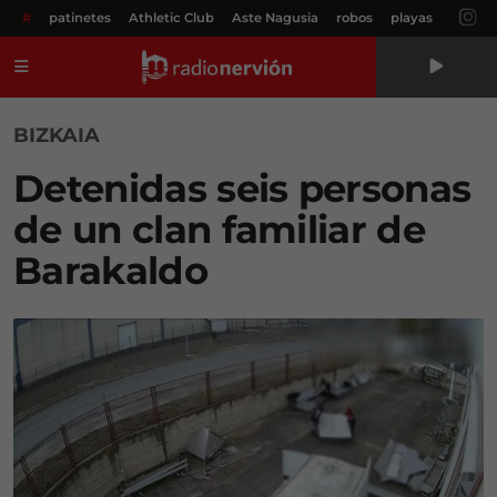
#
patinetes
Athletic Club
Aste Nagusia
robos
playas
Menú
BIZKAIA
Detenidas seis personas
de un clan familiar de
Barakaldo