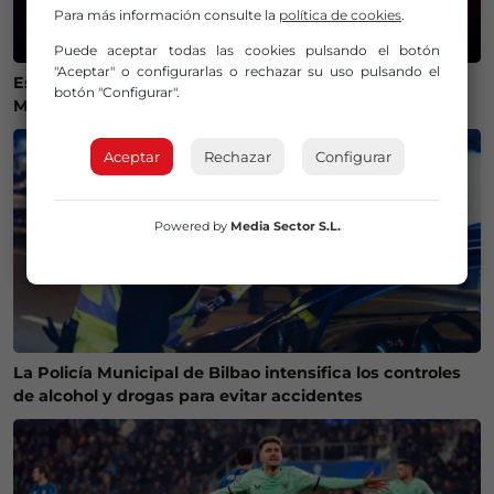
Para más información consulte la
política de cookies
.
Puede aceptar todas las cookies pulsando el botón
"Aceptar" o configurarlas o rechazar su uso pulsando el
Estos son los mejores lugares de Bizkaia y Las
botón "Configurar".
Merindades para ver el eclipse del 12 de agosto
Aceptar
Rechazar
Configurar
Powered by
Media Sector S.L.
La Policía Municipal de Bilbao intensifica los controles
de alcohol y drogas para evitar accidentes