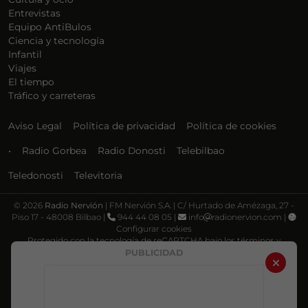
Entrevistas
Equipo AntiBulos
Ciencia y tecnología
Infantil
Viajes
El tiempo
Tráfico y carreteras
Aviso Legal
Política de privacidad
Política de cookies
•
Radio Gorbea
Radio Donosti
Telebilbao
Teledonosti
Televitoria
©
2026
Radio Nervión
| FM Nervión S.A. | C/ Hurtado de Amézaga, 27 -
Piso 17 - 48008 Bilbao |
944 44 08 05 |
info
radionervion.com |
Configurar cookies
Protegido con la tecnología de reCAPTCHA bajo los términos y
condiciones de Google, su
Política de privacidad
y
Términos de servicio
.
PUBLICIDAD