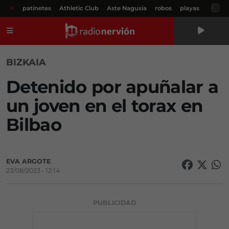
#
patinetes
Athletic Club
Aste Nagusia
robos
playas
Menú
BIZKAIA
Detenido por apuñalar a
un joven en el torax en
Bilbao
EVA ARGOTE
23/08/2023 • 12:14
PUBLICIDAD