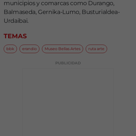
municipios y comarcas como Durango,
Balmaseda, Gernika-Lumo, Busturialdea-
Urdaibai.
TEMAS
bbk
erandio
Museo Bellas Artes
ruta arte
PUBLICIDAD