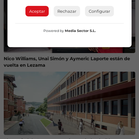
Aceptar
Rechazar
Configurar
Powered by
Media Sector S.L.
Nico Williams, Unai Simón y Aymeric Laporte están de
vuelta en Lezama