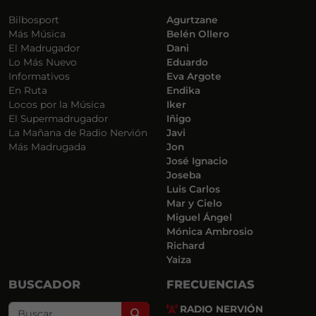
Bilbosport
Agurtzane
Más Música
Belén Ollero
El Madrugador
Dani
Lo Más Nuevo
Eduardo
Informativos
Eva Argote
En Ruta
Endika
Locos por la Música
Iker
El Supermadrugador
Iñigo
La Mañana de Radio Nervión
Javi
Más Madrugada
Jon
José Ignacio
Joseba
Luis Carlos
Mar y Cielo
Miguel Ángel
Mónica Ambrosio
Richard
Yaiza
BUSCADOR
FRECUENCIAS
RADIO NERVIÓN
Search