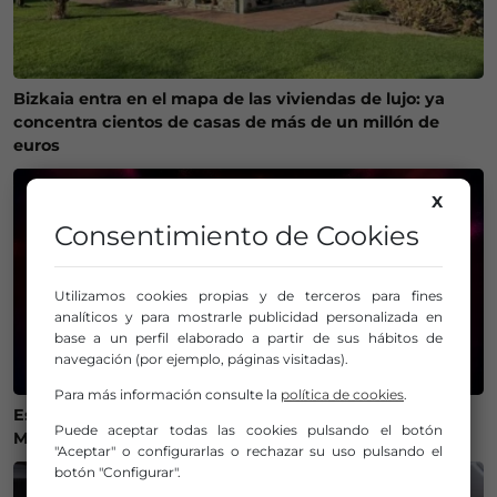
Bizkaia entra en el mapa de las viviendas de lujo: ya
concentra cientos de casas de más de un millón de
euros
X
Consentimiento de Cookies
Utilizamos cookies propias y de terceros para fines
analíticos y para mostrarle publicidad personalizada en
base a un perfil elaborado a partir de sus hábitos de
navegación (por ejemplo, páginas visitadas).
Para más información consulte la
política de cookies
.
Estos son los mejores lugares de Bizkaia y Las
Puede aceptar todas las cookies pulsando el botón
Merindades para ver el eclipse del 12 de agosto
"Aceptar" o configurarlas o rechazar su uso pulsando el
botón "Configurar".