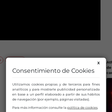
a
sindicatos
At
X
de 
Consentimiento de Cookies
ca
Utilizamos cookies propias y de terceros para fines
analíticos y para mostrarle publicidad personalizada
en base a un perfil elaborado a partir de sus hábitos
de navegación (por ejemplo, páginas visitadas).
Para más información consulte la
política de cookies
.