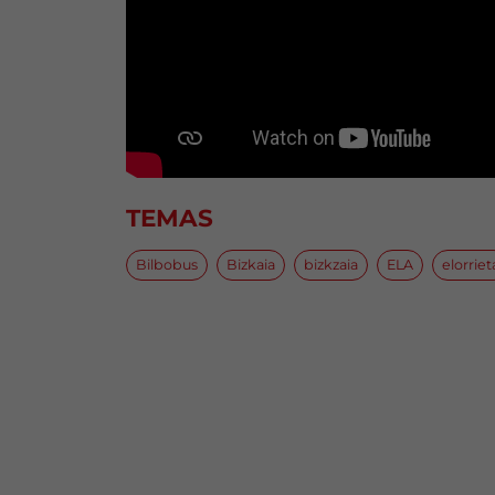
TEMAS
Bilbobus
Bizkaia
bizkzaia
ELA
elorriet