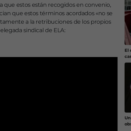
 que estos están recogidos en convenio,
cian que estos términos acordados «no se
amente a la retribuciones de los propios
delegada sindical de ELA:
El 
ca
Un
ob