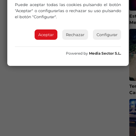
Puede aceptar todas las cookies pulsando el botón
"Aceptar" o configurarlas o rechazar su uso pulsando
Es
el botón "Configurar".
Me
Aceptar
Rechazar
Configurar
Powered by
Media Sector S.L.
Te
Ca