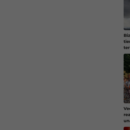
Bi
ti
te
Ve
re
un