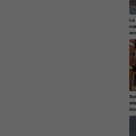
La 
co
ac
Su
at
in