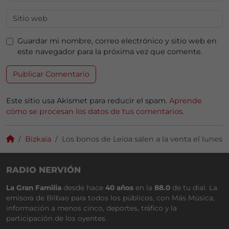
Guardar mi nombre, correo electrónico y sitio web en
este navegador para la próxima vez que comente.
Este sitio usa Akismet para reducir el spam.
Aprende
cómo se procesan los datos de tus comentarios.
Bizkaia
Los bonos de Leioa salen a la venta el lunes
RADIO NERVIÓN
La Gran Familia
desde hace
40 años
en la
88.0
de tu dial. La
emisora de Bilbao para todos los públicos, con Más Música,
información a menos cinco, deportes, tráfico y la
participación de los oyentes.