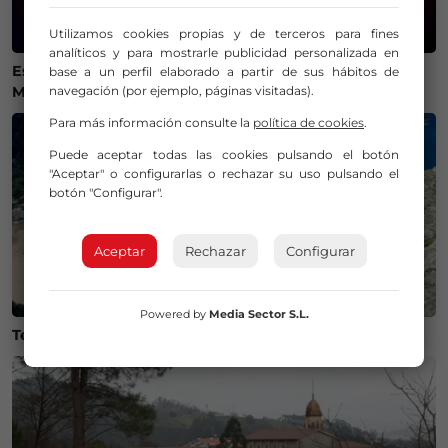
Utilizamos cookies propias y de terceros para fines
analíticos y para mostrarle publicidad personalizada en
Estos son los mejores lugares de Bizkaia y Las
base a un perfil elaborado a partir de sus hábitos de
navegación (por ejemplo, páginas visitadas).
Merindades para ver el eclipse del 12 de agosto
Para más información consulte la
política de cookies
.
Puede aceptar todas las cookies pulsando el botón
"Aceptar" o configurarlas o rechazar su uso pulsando el
botón "Configurar".
Aceptar
Rechazar
Configurar
Powered by
Media Sector S.L.
Temperaturas históricas del agua en el Mar Cantábrico