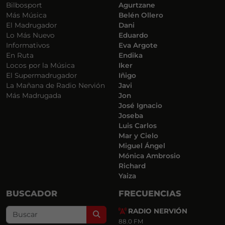
Bilbosport
Agurtzane
Más Música
Belén Ollero
El Madrugador
Dani
Lo Más Nuevo
Eduardo
Informativos
Eva Argote
En Ruta
Endika
Locos por la Música
Iker
El Supermadrugador
Iñigo
La Mañana de Radio Nervión
Javi
Más Madrugada
Jon
José Ignacio
Joseba
Luis Carlos
Mar y Cielo
Miguel Ángel
Mónica Ambrosio
Richard
Yaiza
BUSCADOR
FRECUENCIAS
RADIO NERVIÓN
Search
88.0 FM