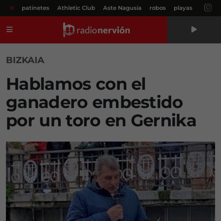
#
patinetes
Athletic Club
Aste Nagusia
robos
playas
Menú
BIZKAIA
Hablamos con el
ganadero embestido
por un toro en Gernika