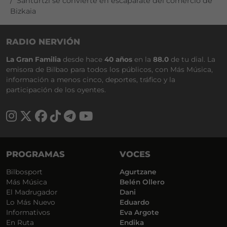
Santurtzi se convierte en escaparate del comercio de
Bizkaia
RADIO NERVIÓN
La Gran Familia
desde hace
40 años
en la
88.0
de tu dial. La
emisora de Bilbao para todos los públicos, con Más Música,
información a menos cinco, deportes, tráfico y la
participación de los oyentes.
PROGRAMAS
VOCES
Bilbosport
Agurtzane
Más Música
Belén Ollero
El Madrugador
Dani
Lo Más Nuevo
Eduardo
Informativos
Eva Argote
En Ruta
Endika