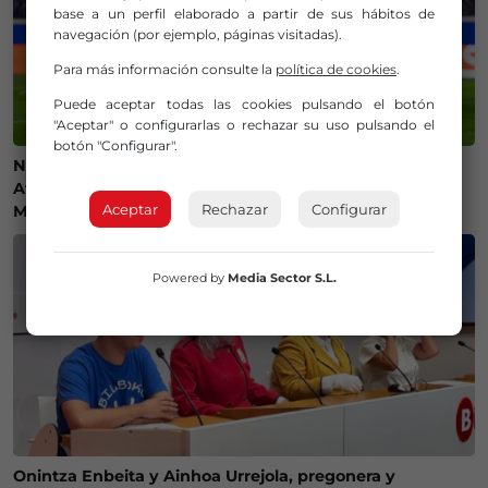
base a un perfil elaborado a partir de sus hábitos de
navegación (por ejemplo, páginas visitadas).
Para más información consulte la
política de cookies
.
Puede aceptar todas las cookies pulsando el botón
"Aceptar" o configurarlas o rechazar su uso pulsando el
botón "Configurar".
Ni camisetas ni bufandas: prohibidos los símbolos del
Athletic Club en el amistoso ante el Olympique de
Aceptar
Rechazar
Configurar
Marsella
Powered by
Media Sector S.L.
Onintza Enbeita y Ainhoa Urrejola, pregonera y