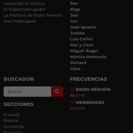
Locos por la Música
Iker
El Supermadrugador
Iñigo
La Mañana de Radio Nervión
Javi
Más Madrugada
Jon
José Ignacio
Joseba
Luis Carlos
Mar y Cielo
Miguel Ángel
Mónica Ambrosio
Richard
Yaiza
BUSCADOR
FRECUENCIAS
RADIO NERVIÓN
Search
88.0 FM
MERINDADES
SECCIONES
107.9 FM
Euskadi
Bizkaia
Comarcas
Nacional