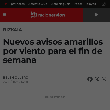
#
patinetes
Athletic Club
Aste Nagusia
robos
playas
Menú
BIZKAIA
Nuevos avisos amarillos
por viento para el fin de
semana
BELÉN OLLERO
27/10/2023 • 14:01
PUBLICIDAD