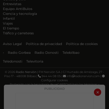
Entrevistas
Equipo AntiBulos
Ciencia y tecnología
Infantil
Viajes
El tiempo
Tráfico y carreteras
Aviso Legal
Política de privacidad
Política de cookies
•
Radio Gorbea
Radio Donosti
Telebilbao
Teledonosti
Televitoria
©
2026
Radio Nervión
| FM Nervión S.A. | C/ Hurtado de Amézaga, 27 -
Piso 17 - 48008 Bilbao |
944 44 08 05 |
info
radionervion.com |
Configurar cookies
Protegido con la tecnología de reCAPTCHA bajo los términos y
condiciones de Google, su
Política de privacidad
y
Términos de servicio
.
PUBLICIDAD