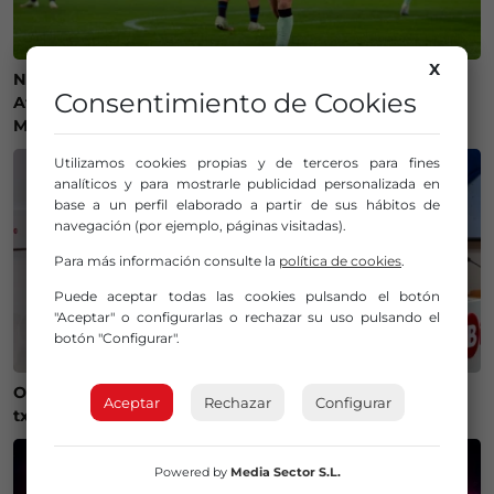
X
Ni camisetas ni bufandas: prohibidos los símbolos del
Consentimiento de Cookies
Athletic Club en el amistoso ante el Olympique de
Marsella
Utilizamos cookies propias y de terceros para fines
analíticos y para mostrarle publicidad personalizada en
base a un perfil elaborado a partir de sus hábitos de
navegación (por ejemplo, páginas visitadas).
Para más información consulte la
política de cookies
.
Puede aceptar todas las cookies pulsando el botón
"Aceptar" o configurarlas o rechazar su uso pulsando el
botón "Configurar".
Onintza Enbeita y Ainhoa Urrejola, pregonera y
Aceptar
Rechazar
Configurar
txupinera de Aste Nagusia 2026 en Bilbao
Powered by
Media Sector S.L.