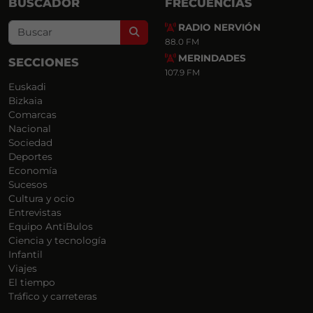
BUSCADOR
FRECUENCIAS
RADIO NERVIÓN
Search
88.0 FM
MERINDADES
SECCIONES
107.9 FM
Euskadi
Bizkaia
Comarcas
Nacional
Sociedad
Deportes
Economía
Sucesos
Cultura y ocio
Entrevistas
Equipo AntiBulos
Ciencia y tecnología
Infantil
Viajes
El tiempo
Tráfico y carreteras