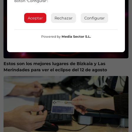
botón "Configurar".
Aceptar
Rechazar
Configurar
Powered by
Media Sector S.L.
Estos son los mejores lugares de Bizkaia y Las
Merindades para ver el eclipse del 12 de agosto