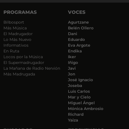
PROGRAMAS
VOCES
Bilbosport
Agurtzane
Más Música
Belén Ollero
El Madrugador
Dani
Lo Más Nuevo
Eduardo
Informativos
Eva Argote
En Ruta
Endika
Locos por la Música
Iker
El Supermadrugador
Iñigo
La Mañana de Radio Nervión
Javi
Más Madrugada
Jon
José Ignacio
Joseba
Luis Carlos
Mar y Cielo
Miguel Ángel
Mónica Ambrosio
Richard
Yaiza