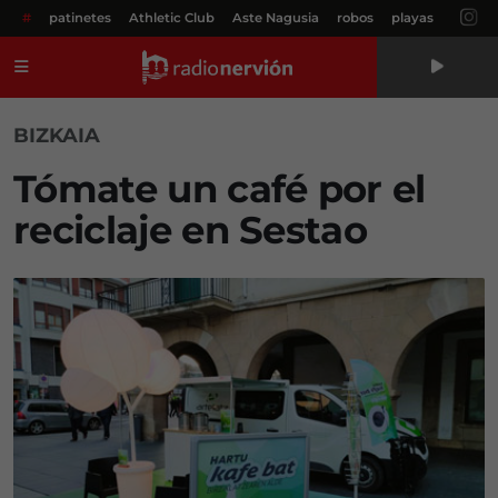
#
patinetes
Athletic Club
Aste Nagusia
robos
playas
Menú
BIZKAIA
Tómate un café por el
reciclaje en Sestao