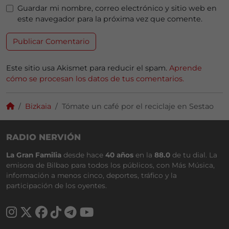
Guardar mi nombre, correo electrónico y sitio web en
este navegador para la próxima vez que comente.
Este sitio usa Akismet para reducir el spam.
Aprende
cómo se procesan los datos de tus comentarios.
Bizkaia
Tómate un café por el reciclaje en Sestao
RADIO NERVIÓN
La Gran Familia
desde hace
40 años
en la
88.0
de tu dial. La
emisora de Bilbao para todos los públicos, con Más Música,
información a menos cinco, deportes, tráfico y la
participación de los oyentes.