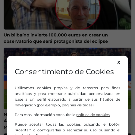
Un bilbaíno invierte 100.000 euros en crear un
observatorio que será protagonista del eclipse
X
Consentimiento de Cookies
Utilizamos cookies propias y de terceros para fines
analíticos y para mostrarle publicidad personalizada en
base a un perfil elaborado a partir de sus hábitos de
navegación (por ejemplo, páginas visitadas).
Ni camisetas ni bufandas: prohibidos los símbolos del
Para más información consulte la
política de cookies
.
Athletic Club en el amistoso ante el Olympique de
Puede aceptar todas las cookies pulsando el botón
Marsella
"Aceptar" o configurarlas o rechazar su uso pulsando el