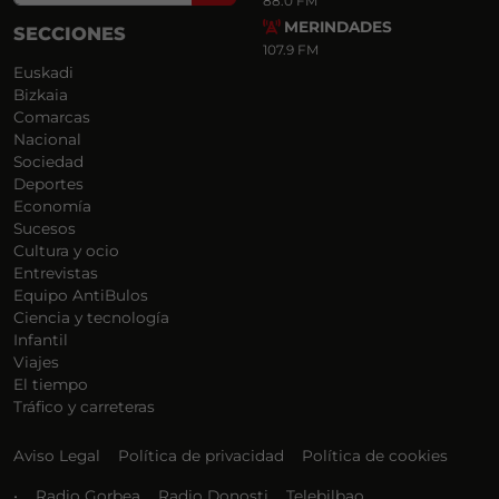
88.0 FM
MERINDADES
SECCIONES
107.9 FM
Euskadi
Bizkaia
Comarcas
Nacional
Sociedad
Deportes
Economía
Sucesos
Cultura y ocio
Entrevistas
Equipo AntiBulos
Ciencia y tecnología
Infantil
Viajes
El tiempo
Tráfico y carreteras
Aviso Legal
Política de privacidad
Política de cookies
•
Radio Gorbea
Radio Donosti
Telebilbao