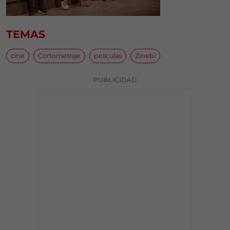
TEMAS
cine
Cortometraje
peliculas
Zinebi
PUBLICIDAD