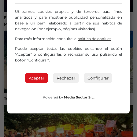
Utilizamos cookies propias y de terceros para fines
analíticos y para mostrarle publicidad personalizada en
Estos son los mejores lugares de Bizkaia y Las
base a un perfil elaborado a partir de sus hábitos de
Merindades para ver el eclipse del 12 de agosto
navegación (por ejemplo, páginas visitadas).
Para más información consulte la
política de cookies
.
Puede aceptar todas las cookies pulsando el botón
"Aceptar" o configurarlas o rechazar su uso pulsando el
botón "Configurar".
Aceptar
Rechazar
Configurar
Powered by
Media Sector S.L.
Temperaturas históricas del agua en el Mar Cantábrico