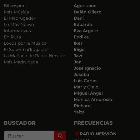
Bilbosport
Agurtzane
Más Música
Belén Ollero
El Madrugador
Dani
Lo Más Nuevo
Eduardo
Informativos
Eva Argote
En Ruta
Endika
Locos por la Música
Iker
El Supermadrugador
Iñigo
La Mañana de Radio Nervión
Javi
Más Madrugada
Jon
José Ignacio
Joseba
Luis Carlos
Mar y Cielo
Miguel Ángel
Mónica Ambrosio
Richard
Yaiza
BUSCADOR
FRECUENCIAS
RADIO NERVIÓN
Search