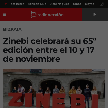
#
patinetes
Athletic Club
Aste Nagusia
robos
playas
Menú
BIZKAIA
Zinebi celebrará su 65ª
edición entre el 10 y 17
de noviembre