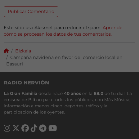
Este sitio usa Akismet para reducir el spam.
Aprende
cómo se procesan los datos de tus comentarios.
Bizkaia
Campaña navideña en favor del comercio local en
Basauri
RADIO NERVIÓN
La Gran Familia
desde hace
40 años
en la
88.0
de tu dial. La
emisora de Bilbao para todos los públicos, con Más Música,
información a menos cinco, deportes, tráfico y la
participación de los oyentes.