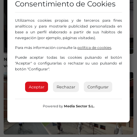
Consentimiento de Cookies
Utilizamos cookies propias y de terceros para fines
analíticos y para mostrarle publicidad personalizada en
base a un perfil elaborado a partir de sus hábitos de
navegación (por ejemplo, páginas visitadas).
Para más información consulte la
política de cookies
.
Puede aceptar todas las cookies pulsando el botón
Nico Williams, Unai Simón y Aymeric Laporte están de
"Aceptar" o configurarlas o rechazar su uso pulsando el
vuelta en Lezama
botón "Configurar".
Aceptar
Rechazar
Configurar
Powered by
Media Sector S.L.