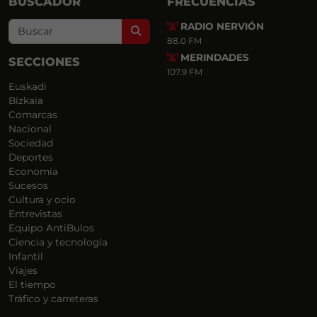
BUSCADOR
FRECUENCIAS
RADIO NERVIÓN
Search
88.0 FM
MERINDADES
SECCIONES
107.9 FM
Euskadi
Bizkaia
Comarcas
Nacional
Sociedad
Deportes
Economía
Sucesos
Cultura y ocio
Entrevistas
Equipo AntiBulos
Ciencia y tecnología
Infantil
Viajes
El tiempo
Tráfico y carreteras