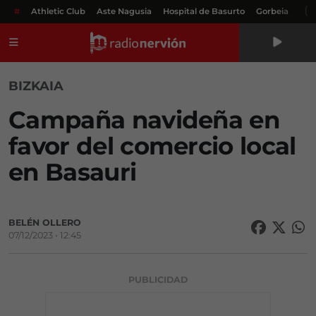
#
Athletic Club
Aste Nagusia
Hospital de Basurto
Gorbeia
Menú
BIZKAIA
Campaña navideña en
favor del comercio local
en Basauri
BELÉN OLLERO
07/12/2023 • 12:45
PUBLICIDAD