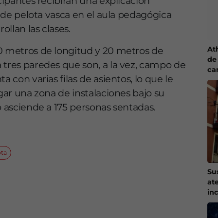
icipantes recibirán una explicación
as de pelota vasca en el aula pedagógica
ollan las clases.
At
30 metros de longitud y 20 metros de
de 
 tres paredes que son, a la vez, campo de
ca
a con varias filas de asientos, lo que le
rgar una zona de instalaciones bajo su
o asciende a 175 personas sentadas.
ota
Su
at
in