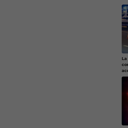
La 
co
ac