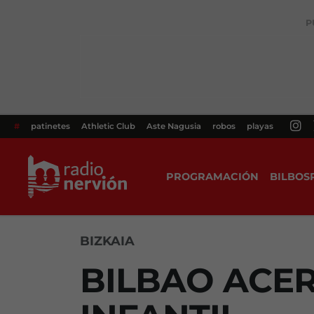
P
#
patinetes
Athletic Club
Aste Nagusia
robos
playas
PROGRAMACIÓN
BILBOS
BIZKAIA
BILBAO ACER