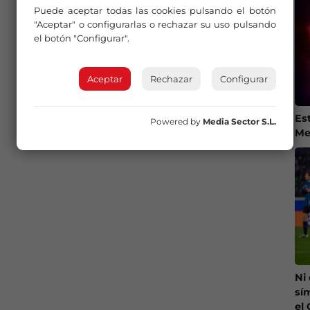
Puede aceptar todas las cookies pulsando el botón
"Aceptar" o configurarlas o rechazar su uso pulsando
el botón "Configurar".
Aceptar
Rechazar
Configurar
Es
Powered by
Media Sector S.L.
Me
Ni
sí
el