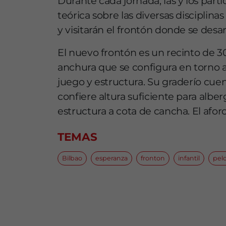
Durante cada jornada, las y los part
teórica sobre las diversas disciplin
y visitarán el frontón donde se desarr
El nuevo frontón es un recinto de 
anchura que se configura en torno a
juego y estructura. Su graderío cuent
confiere altura suficiente para albe
estructura a cota de cancha. El afor
TEMAS
Bilbao
esperanza
fronton
infantil
pel