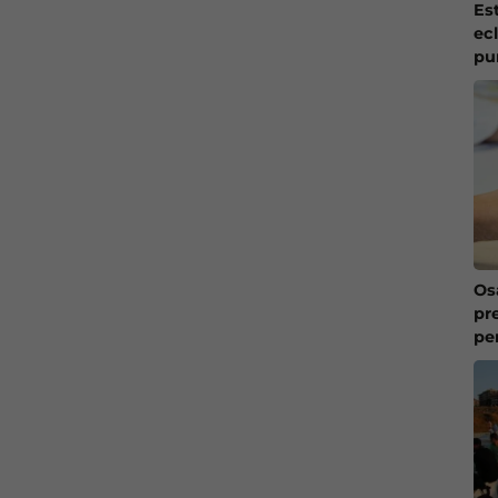
Es
ec
pu
Os
pr
pe