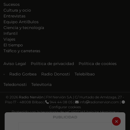
Sucesos
Cultura y ocio
Entrevistas
Equipo AntiBulos
Ciencia y tecnología
Infantil
Viajes
El tiempo
Tráfico y carreteras
Aviso Legal
Política de privacidad
Política de cookies
•
Radio Gorbea
Radio Donosti
Telebilbao
Teledonosti
Televitoria
©
2026
Radio Nervión
| FM Nervión S.A. | C/ Hurtado de Amézaga, 27 -
Piso 17 - 48008 Bilbao |
944 44 08 05 |
info
radionervion.com |
Configurar cookies
Protegido con la tecnología de reCAPTCHA bajo los términos y
condiciones de Google, su
Política de privacidad
y
Términos de servicio
.
PUBLICIDAD