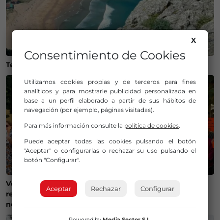
X
Consentimiento de Cookies
Temperaturas históricas del agua en el Mar Cantábrico
Utilizamos cookies propias y de terceros para fines
analíticos y para mostrarle publicidad personalizada en
base a un perfil elaborado a partir de sus hábitos de
navegación (por ejemplo, páginas visitadas).
Para más información consulte la
política de cookies
.
Puede aceptar todas las cookies pulsando el botón
"Aceptar" o configurarlas o rechazar su uso pulsando el
botón "Configurar".
Vecinos de la Merindad de Montija reclaman la
Aceptar
Rechazar
Configurar
reapertura de la farmacia de Villasante: «Es una
necesidad»
Powered by
Media Sector S.L.