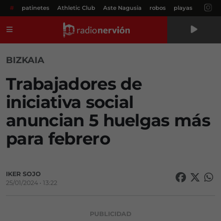
#
patinetes
Athletic Club
Aste Nagusia
robos
playas
Menú
BIZKAIA
Trabajadores de
iniciativa social
anuncian 5 huelgas más
para febrero
IKER SOJO
25/01/2024 • 13:22
PUBLICIDAD