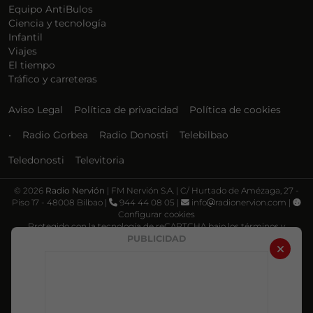
Equipo AntiBulos
Ciencia y tecnología
Infantil
Viajes
El tiempo
Tráfico y carreteras
Aviso Legal
Política de privacidad
Política de cookies
•
Radio Gorbea
Radio Donosti
Telebilbao
Teledonosti
Televitoria
©
2026
Radio Nervión
| FM Nervión S.A. | C/ Hurtado de Amézaga, 27 -
Piso 17 - 48008 Bilbao |
944 44 08 05 |
info
radionervion.com |
Configurar cookies
Protegido con la tecnología de reCAPTCHA bajo los términos y
condiciones de Google, su
Política de privacidad
y
Términos de servicio
.
PUBLICIDAD