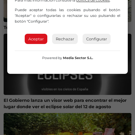
Para más información consulte la
política de cookies
.
Puede aceptar todas las cookies pulsando el botón
"Aceptar" o configurarlas o rechazar su uso pulsando el
botón "Configurar".
Temperaturas históricas del agua en el Mar Cantábrico
Aceptar
Rechazar
Configurar
Powered by
Media Sector S.L.
El Gobierno lanza un visor web para encontrar el mejor
lugar donde ver el eclipse solar del 12 de agosto