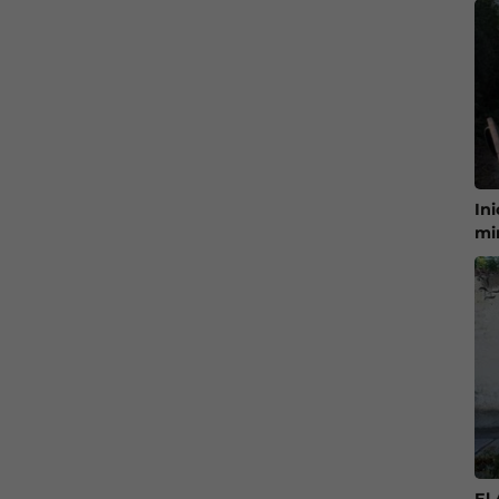
In
mi
El