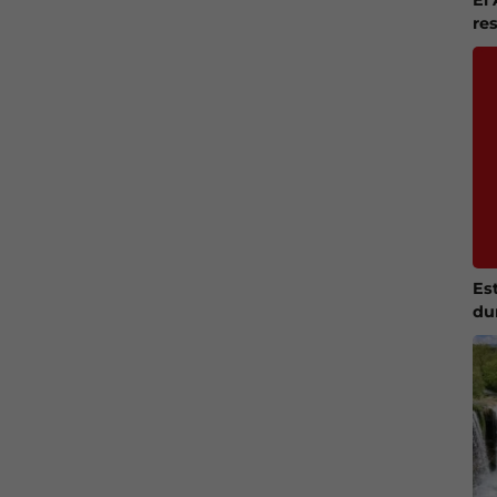
re
Es
du