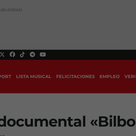
UBLICIDAD
PORT
LISTA MUSICAL
FELICITACIONES
EMPLEO
VERI
l documental «Bilb