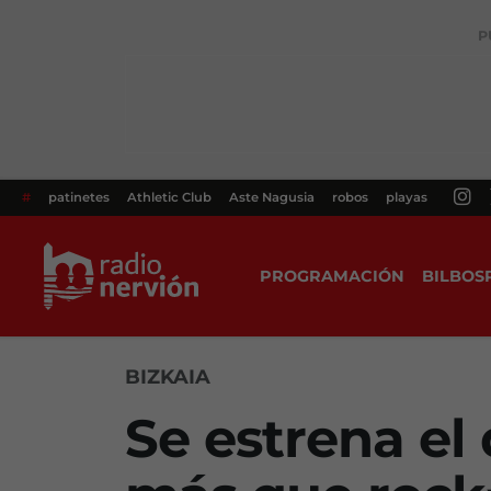
P
#
patinetes
Athletic Club
Aste Nagusia
robos
playas
PROGRAMACIÓN
BILBOS
BIZKAIA
Se estrena e