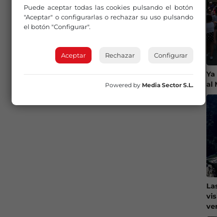
Puede aceptar todas las cookies pulsando el botón
"Aceptar" o configurarlas o rechazar su uso pulsando
el botón "Configurar".
Aceptar
Rechazar
Configurar
Ya
al
Powered by
Media Sector S.L.
La
vi
ve