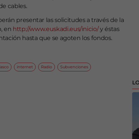
de cables.
rán presentar las solicitudes a través de la
o, en
http://www.euskadi.eus/inicio/
y éstas
tación hasta que se agoten los fondos.
asco
internet
Radio
Subvenciones
LO