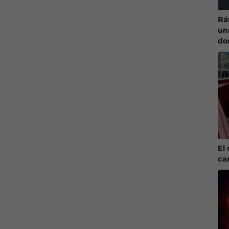
Ráf
un
do
El 
ca