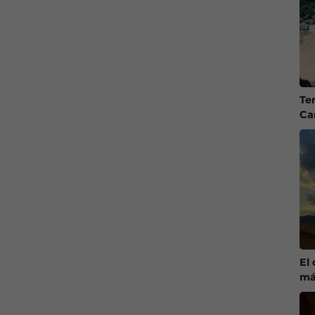
Te
Ca
El
má