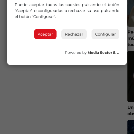
Puede aceptar todas las cookies pulsando el botón
"Aceptar" o configurarlas o rechazar su uso pulsando
el botón "Configurar".
Pa
Aceptar
Rechazar
Configurar
mú
tod
Powered by
Media Sector S.L.
Un
ob