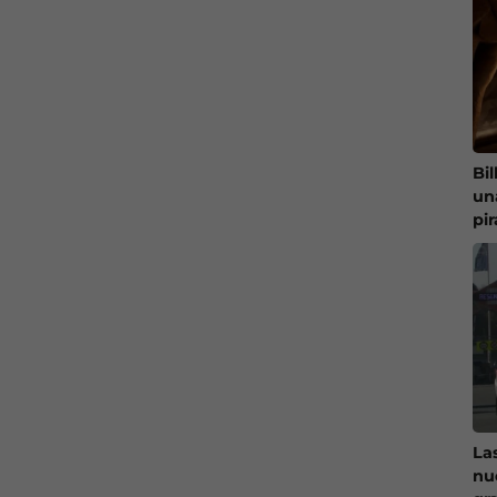
Bi
un
pi
La
nu