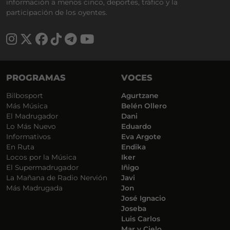
información a menos cinco, deportes, tráfico y la
participación de los oyentes.
PROGRAMAS
VOCES
Bilbosport
Agurtzane
Más Música
Belén Ollero
El Madrugador
Dani
Lo Más Nuevo
Eduardo
Informativos
Eva Argote
En Ruta
Endika
Locos por la Música
Iker
El Supermadrugador
Iñigo
La Mañana de Radio Nervión
Javi
Más Madrugada
Jon
José Ignacio
Joseba
Luis Carlos
Mar y Cielo