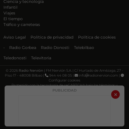
Ciencia y tecnología
Infantil
Viajes
El tiempo
Tráfico y carreteras
Aviso Legal
Política de privacidad
Política de cookies
•
Radio Gorbea
Radio Donosti
Telebilbao
Teledonosti
Televitoria
©
2026
Radio Nervión
| FM Nervión S.A. | C/ Hurtado de Amézaga, 27 -
Piso 17 - 48008 Bilbao |
944 44 08 05 |
info
radionervion.com |
Configurar cookies
Protegido con la tecnología de reCAPTCHA bajo los términos y
condiciones de Google, su
Política de privacidad
y
Términos de servicio
.
PUBLICIDAD