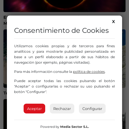
Estos son los mejores lugares de Bizkaia y Las
X
Merindades para ver el eclipse del 12 de agosto
Consentimiento de Cookies
Utilizamos cookies propias y de terceros para fines
analíticos y para mostrarle publicidad personalizada en
base a un perfil elaborado a partir de sus hábitos de
navegación (por ejemplo, páginas visitadas).
Para más información consulte la
política de cookies
.
Puede aceptar todas las cookies pulsando el botón
"Aceptar" o configurarlas o rechazar su uso pulsando el
botón "Configurar".
Temperaturas históricas del agua en el Mar Cantábrico
Aceptar
Rechazar
Configurar
Powered by
Media Sector S.L.