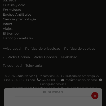
Sucesos
Cultura y ocio
Entrevistas
Equipo AntiBulos
Ciencia y tecnología
Infantil
Viajes
El tiempo
Tráfico y carreteras
Aviso Legal
Política de privacidad
Política de cookies
•
Radio Gorbea
Radio Donosti
Telebilbao
Teledonosti
Televitoria
©
2026
Radio Nervión
| FM Nervión S.A. | C/ Hurtado de Amézaga, 27 -
Piso 17 - 48008 Bilbao |
944 44 08 05 |
info
radionervion.com |
Configurar cookies
Protegido con la tecnología de reCAPTCHA bajo los términos y
condiciones de Google, su
Política de privacidad
y
Términos de servicio
.
PUBLICIDAD