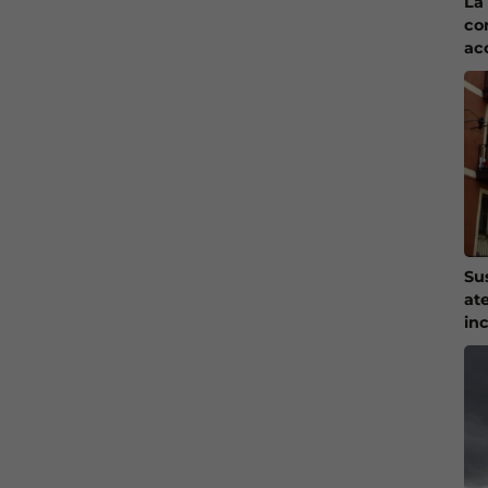
La 
co
ac
Su
at
in