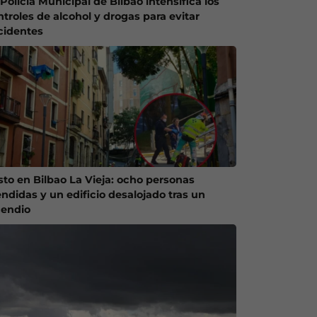
Policía Municipal de Bilbao intensifica los
ntroles de alcohol y drogas para evitar
cidentes
sto en Bilbao La Vieja: ocho personas
endidas y un edificio desalojado tras un
cendio