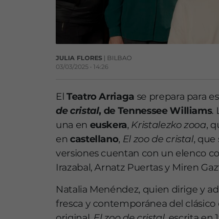
JULIA FLORES
| BILBAO
03/03/2025 • 14:26
El
Teatro Arriaga
se prepara para e
de cristal
, de Tennessee Williams
.
una en
euskera
,
Kristalezko zooa
, 
en
castellano
,
El zoo de cristal
, que
versiones cuentan con un elenco c
Irazabal, Arnatz Puertas y Miren Ga
Natalia Menéndez, quien dirige y ada
fresca y contemporánea del clásico d
original.
El zoo de cristal
, escrita en