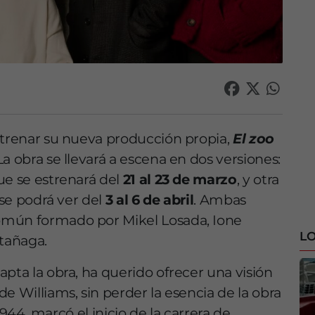
strenar su nueva producción propia,
El zoo
 La obra se llevará a escena en dos versiones:
que se estrenará del
21 al 23 de marzo
, y otra
 se podrá ver del
3 al 6 de abril
. Ambas
omún formado por Mikel Losada, Ione
LO
ztañaga.
pta la obra, ha querido ofrecer una visión
e Williams, sin perder la esencia de la obra
 1944, marcó el inicio de la carrera de