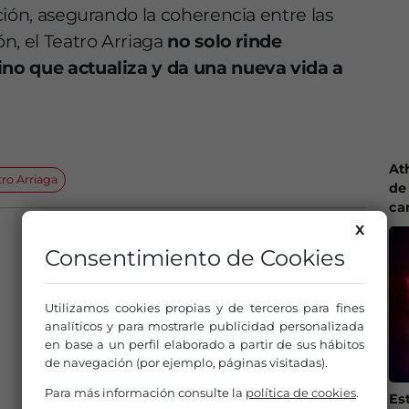
ción, asegurando la coherencia entre las
, el Teatro Arriaga
no solo rinde
no que actualiza y da una nueva vida a
At
tro Arriaga
de 
ca
X
Consentimiento de Cookies
Utilizamos cookies propias y de terceros para fines
analíticos y para mostrarle publicidad personalizada
en base a un perfil elaborado a partir de sus hábitos
de navegación (por ejemplo, páginas visitadas).
Para más información consulte la
política de cookies
.
Es