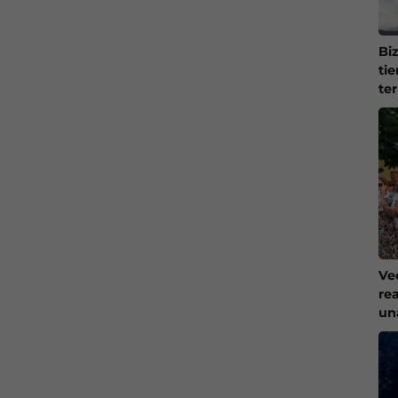
Bi
ti
te
Ve
re
un