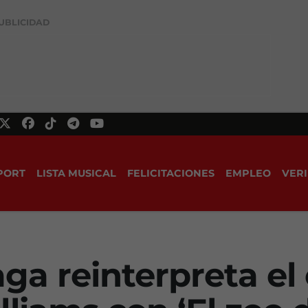
UBLICIDAD
PORT
LISTA MUSICAL
FELICITACIONES
EMPLEO
VERI
aga reinterpreta el