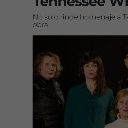
Tennessee Will
No solo rinde homenaje a Te
obra.