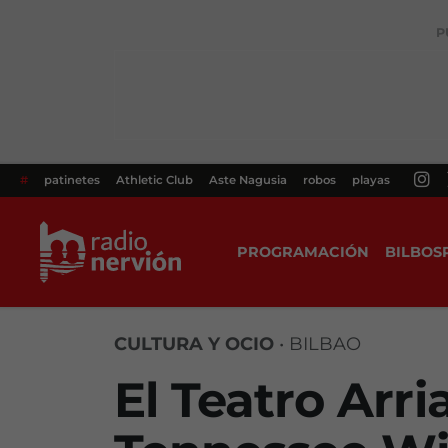
P
#
patinetes
Athletic Club
Aste Nagusia
robos
playas
PROGRAMACIÓN
BILBOS
CULTURA Y OCIO
•
BILBAO
El Teatro Arri