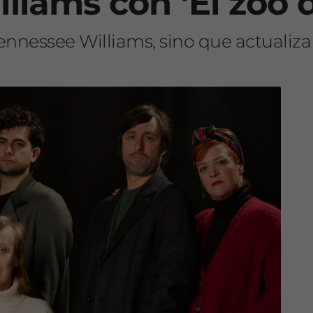
iams con ‘El zoo de
nnessee Williams, sino que actualiza