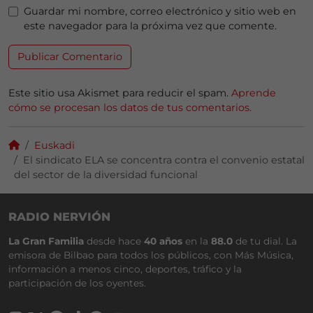
Guardar mi nombre, correo electrónico y sitio web en
este navegador para la próxima vez que comente.
Este sitio usa Akismet para reducir el spam.
Aprende
cómo se procesan los datos de tus comentarios.
Euskadi
El sindicato ELA se concentra contra el convenio estatal
del sector de la diversidad funcional
RADIO NERVIÓN
La Gran Familia
desde hace
40 años
en la
88.0
de tu dial. La
emisora de Bilbao para todos los públicos, con Más Música,
información a menos cinco, deportes, tráfico y la
participación de los oyentes.