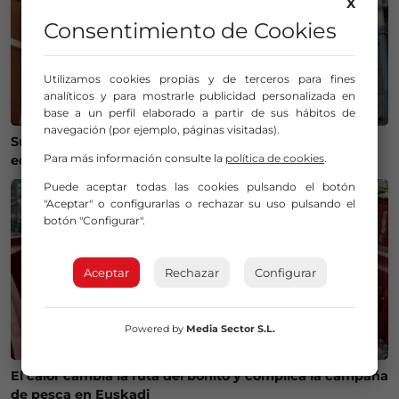
X
Consentimiento de Cookies
Utilizamos cookies propias y de terceros para fines
analíticos y para mostrarle publicidad personalizada en
base a un perfil elaborado a partir de sus hábitos de
navegación (por ejemplo, páginas visitadas).
Susto en Bilbao La Vieja: ocho personas atendidas y un
Para más información consulte la
política de cookies
.
edificio desalojado tras un incendio
Puede aceptar todas las cookies pulsando el botón
"Aceptar" o configurarlas o rechazar su uso pulsando el
botón "Configurar".
Aceptar
Rechazar
Configurar
Powered by
Media Sector S.L.
El calor cambia la ruta del bonito y complica la campaña
de pesca en Euskadi