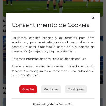
X
Ni camisetas ni bufandas: prohibidos los símbolos del
Consentimiento de Cookies
Athletic Club en el amistoso ante el Olympique de
Marsella
Utilizamos cookies propias y de terceros para fines
analíticos y para mostrarle publicidad personalizada en
base a un perfil elaborado a partir de sus hábitos de
navegación (por ejemplo, páginas visitadas).
Para más información consulte la
política de cookies
.
Puede aceptar todas las cookies pulsando el botón
"Aceptar" o configurarlas o rechazar su uso pulsando el
botón "Configurar".
La Policía Municipal de Bilbao intensifica los controles
Aceptar
Rechazar
Configurar
de alcohol y drogas para evitar accidentes
Powered by
Media Sector S.L.