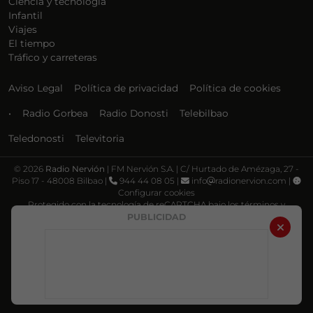
Ciencia y tecnología
Infantil
Viajes
El tiempo
Tráfico y carreteras
Aviso Legal
Política de privacidad
Política de cookies
•
Radio Gorbea
Radio Donosti
Telebilbao
Teledonosti
Televitoria
©
2026
Radio Nervión
| FM Nervión S.A. | C/ Hurtado de Amézaga, 27 -
Piso 17 - 48008 Bilbao |
944 44 08 05 |
info
radionervion.com |
Configurar cookies
Protegido con la tecnología de reCAPTCHA bajo los términos y
condiciones de Google, su
Política de privacidad
y
Términos de servicio
.
PUBLICIDAD