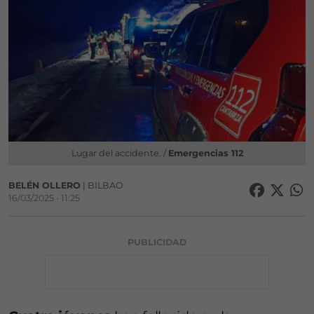
Lugar del accidente. /
Emergencias 112
BELÉN OLLERO
| BILBAO
16/03/2025 • 11:25
PUBLICIDAD