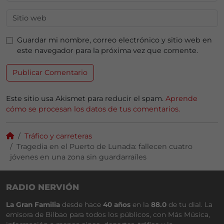
Guardar mi nombre, correo electrónico y sitio web en
este navegador para la próxima vez que comente.
Este sitio usa Akismet para reducir el spam.
Aprende
cómo se procesan los datos de tus comentarios.
Tráfico y carreteras
Tragedia en el Puerto de Lunada: fallecen cuatro
jóvenes en una zona sin guardarraíles
RADIO NERVIÓN
La Gran Familia
desde hace
40 años
en la
88.0
de tu dial. La
emisora de Bilbao para todos los públicos, con Más Música,