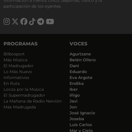
información a menos cinco, deportes, tráfico y la
participación de los oyentes.
PROGRAMAS
VOCES
Bilbosport
Agurtzane
Más Música
Belén Ollero
El Madrugador
Dani
Lo Más Nuevo
Eduardo
Informativos
Eva Argote
En Ruta
Endika
Locos por la Música
Iker
El Supermadrugador
Iñigo
La Mañana de Radio Nervión
Javi
Más Madrugada
Jon
José Ignacio
Joseba
Luis Carlos
Mar y Cielo